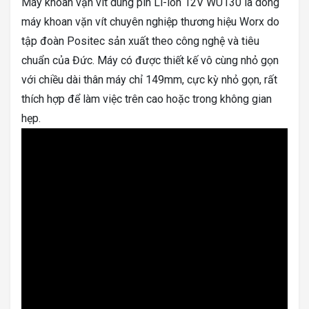
Máy khoan vặn vít dùng pin Li-ion 12V WU130 là dòng
máy khoan vặn vít chuyên nghiệp thương hiệu Worx do
tập đoàn Positec sản xuất theo công nghệ và tiêu
chuẩn của Đức. Máy có được thiết kế vô cùng nhỏ gọn
với chiều dài thân máy chỉ 149mm, cực kỳ nhỏ gọn, rất
thích hợp để làm việc trên cao hoặc trong không gian
hẹp.