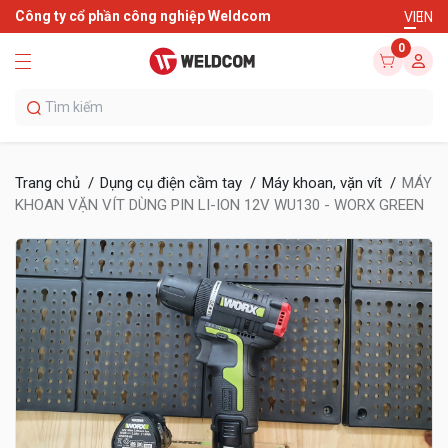
Công ty cổ phần công nghiệp Weldcom
VI
EN
0
Trang chủ
Dụng cụ điện cầm tay
Máy khoan, vặn vít
MÁY
KHOAN VẶN VÍT DÙNG PIN LI-ION 12V WU130 - WORX GREEN