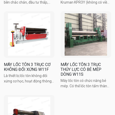
bền chắc chắn, đầu tư thấp,
Kruman KPR3Y (không có viền
vận hành đơn giản, thích ứng
mép) - Thiết bị phù hợp cho gia
rộng dãi với nhiều điều kiện làm
công thép tấm và tấm mạ kẽm.
việc khác nhau và bảo trì thuận
Máy có kết cấu vững chắc, dễ
tiện dễ dàng. Máy có kết cấu 3
dàng vận hành. Trục trên nâng
trục đồng bộ, ...
lên và thiết bị xoay ...
MÁY LỐC TÔN 3 TRỤC CƠ
MÁY LỐC TÔN 3 TRỤC
KHÔNG ĐỐI XỨNG W11F
THỦY LỰC CÓ BẺ MÉP
DÒNG W11S
Là thiết bị lốc tôn không đối
Máy lốc tôn có chức năng bẻ
xứng cơ học, hoạt động thông
mép. Có thể lốc tôn tấm thành
qua việc ép con lăn trên và
hình trụ, hình cung, hình nón
ghép nối các con lăn trên và
trong điều kiện nhiệt độ bình
dưới với nhau. Hai con lăn dưới
thường. Trục trên của máy có
được dẫn động và hướng quay
thể di chuyển lên - xuống, trái
của trục con lăn được ...
phải. Được điều khiển ...