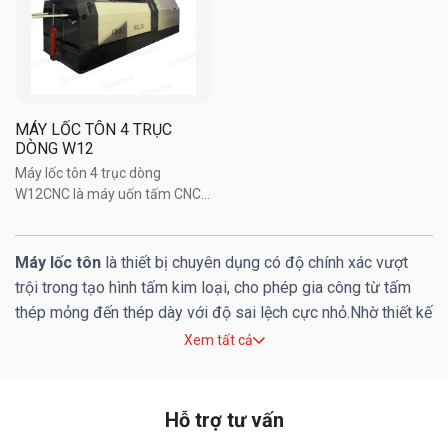
MÁY LỐC TÔN 4 TRỤC
DÒNG W12
Máy lốc tôn 4 trục dòng
W12CNC là máy uốn tấm CNC
hạng nặng với công nghệ tiên
tiến quốc tế, được lập trình và
vẽ kỹ thuật số bằng PLC, được
Máy lốc tôn
là thiết bị chuyên dụng có độ chính xác vượt
điều khiển hoàn toàn bằng thủy
trội trong tạo hình tấm kim loại, cho phép gia công từ tấm
lực và tự động tua lại. Đây ...
thép mỏng đến thép dày với độ sai lệch cực nhỏ.Nhờ thiết kế
trục trên dạng hình trống cùng cơ cấu trục kéo phối hợp điều
Xem tất cả
chỉnh linh hoạt, máy có thể cuộn tấm kim loại thành hình trụ,
hình cung hoặc hình nón trong phạm vi rất rộng, đáp ứng đa
dạng yêu cầu sản xuất.Ngày nay, các dòng máy lốc tôn CNC
Hỗ trợ tư vấn
hiện đại đã cho phép điều khiển chính xác bán kính cong,