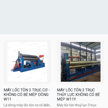
Máy lốc tôn
MÁY LỐC TÔN 3 TRỤC CƠ -
MÁY LỐC TÔN 3 TRỤC
KHÔNG CÓ BẺ MÉP DÒNG
THỦY LỰC KHÔNG CÓ BẺ
W11
MÉP W11Y
Là dòng máy lốc tôn cơ cổ điển,
Máy lốc tôn thuỷ lực 3 trục