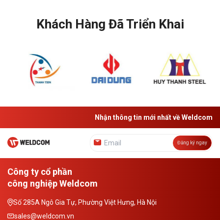
Khách Hàng Đã Triển Khai
M
Nhận thông tin mới nhất về Weldcom
Đăng ký ngay
Công ty cổ phần
công nghiệp Weldcom
Số 285A Ngô Gia Tự, Phường Việt Hưng, Hà Nội
sales@weldcom.vn