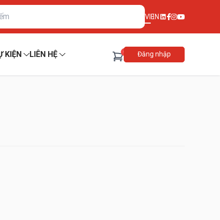
VI
EN
0
Ự KIỆN
LIÊN HỆ
Đăng nhập