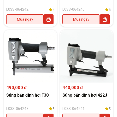
L03S-064242
L03S-064246
5
5
Mua ngay
Mua ngay
490,000 đ
440,000 đ
Súng bắn đinh hơi F30
Súng bắn đinh hơi 422J
L03S-064243
L03S-064241
5
5