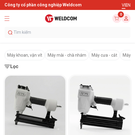
Công ty cổ phần công nghiệp Weldcom
VI
EN
0
Máy khoan, vặn vít
Máy mài - chà nhám
Máy cưa - cắt
Máy c
Lọc