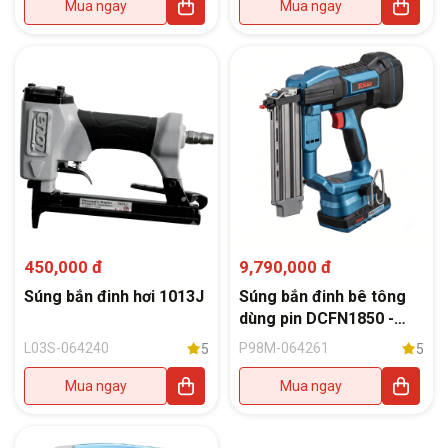
Mua ngay
Mua ngay
450,000 đ
9,790,000 đ
Súng bắn đinh hơi 1013J
Súng bắn đinh bê tông
dùng pin DCFN1850 -
TOUA
L03S-064240
P98M-064261
5
5
Mua ngay
Mua ngay