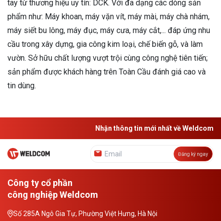
tay từ thương hiệu uy tín: DCK. Với đa dạng các dòng sản
phẩm như: Máy khoan, máy vặn vít, máy mài, máy chà nhám,
máy siết bu lông, máy đục, máy cưa, máy cắt,... đáp ứng nhu
cầu trong xây dựng, gia công kim loại, chế biến gỗ, và làm
vườn. Sở hữu chất lượng vượt trội cùng công nghệ tiên tiến;
sản phẩm được khách hàng trên Toàn Cầu đánh giá cao và
tin dùng.
Nhận thông tin mới nhất về Weldcom
Đăng ký ngay
Công ty cổ phần
công nghiệp Weldcom
Số 285A Ngô Gia Tự, Phường Việt Hưng, Hà Nội