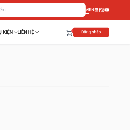
VI
EN
0
Ự KIỆN
LIÊN HỆ
Đăng nhập