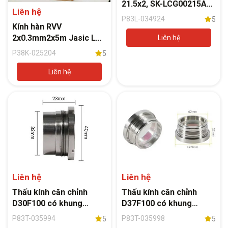
21.5x2, SK-LCG00215A
Liên hệ
(cho đầu cắt Light
P83L-034924
5
cutter/ Procutter, 15-
Kính hàn RVV
20KW) - Weldcom
2x0.3mm2x5m Jasic LH-
Liên hệ
1000 dùng cho máy hàn
P38K-025204
5
Tig lạnh (bao bì xuất
khẩu)
Liên hệ
Liên hệ
Liên hệ
Thấu kính căn chỉnh
Thấu kính căn chỉnh
D30F100 có khung
D37F100 có khung
(120AG0600A) đầu cắt
(120AU4700A) đầu cắt
P83T-035994
P83T-035998
5
5
Raytools BM111
Raytools BM115