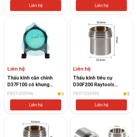
Liên hệ
Liên hệ
Liên hệ
Liên hệ
Thấu kính căn chỉnh
Thấu kính tiêu cự
D37F100 có khung
D30F200 Raytools
(120BT0300Z) đầu cắt
BM111
P83T-035996
P83T-035995
5
5
Raytools BS06K
Liên hệ
Liên hệ