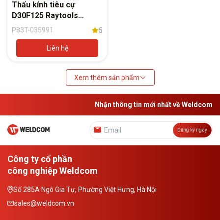
Thấu kính tiêu cự
D30F125 Raytools
BM111
P83T-035991
5
Liên hệ
Xem thêm sản phẩm
Nhận thông tin mới nhất về Weldcom
Đăng ký ngay
Công ty cổ phần
công nghiệp Weldcom
Số 285A Ngô Gia Tự, Phường Việt Hưng, Hà Nội
sales@weldcom.vn