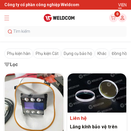
Công ty cổ phần công nghiệp Weldcom
VI
EN
0
Phụ kiện hàn
Phụ kiện Cắt
Dụng cụ bảo hộ
Khác
Đồng hồ k
Lọc
Liên hệ
Lăng kính bảo vệ trên