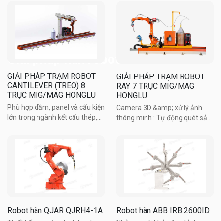
Giải pháp hàn robot
GIẢI PHÁP TRẠM ROBOT
GIẢI PHÁP TRẠM ROBOT
CANTILEVER (TREO) 8
RAY 7 TRỤC MIG/MAG
TRỤC MIG/MAG HONGLU
HONGLU
Phù hợp dầm, panel và cấu kiện
Camera 3D &amp; xử lý ảnh
lớn trong ngành kết cấu thép,
thông minh : Tự động quét sản
đóng tàu. Không cần lập trình
phẩm thực tế và tạo chương
thủ công Linh hoạt với nhiều
trình hàn, không phụ thuộc bản
loại sản phẩm, lô nhỏ, hàng tùy
vẽ. Hệ rail mở rộng (tùy chọn) :
chỉnh Không yêu cầu độ chính
Gia tăng tầm với và không gian
xác phôi cao Vận ...
làm việc của robot. ...
Robot hàn QJAR QJRH4-1A
Robot hàn ABB IRB 2600ID