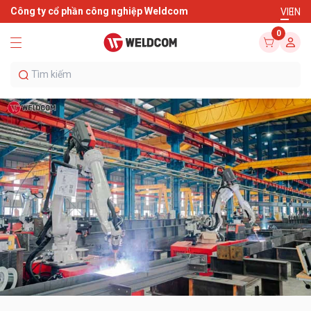
Công ty cổ phần công nghiệp Weldcom
VI
EN
0