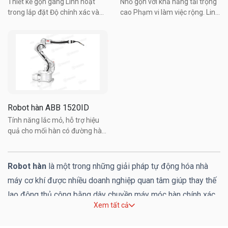
Thiết kế gọn gàng Linh hoạt
Nhỏ gọn với khả năng tải trọng
trong lắp đặt Độ chính xác và
cao Phạm vi làm việc rộng. Linh
tốc độ vượt trội Dễ dàng sử
hoạt trong lắp đặt Giảm chi phí
dụng, dễ dàng cài đặt Chức
năng chống va chạm mỏ an
toàn, thông minh.
Robot hàn ABB 1520ID
Tính năng lắc mỏ, hỗ trợ hiệu
quả cho mối hàn có đường hàn
lớn, hàn vật liệu dày. Thiết kế
robot hàn ABB 1520ID gọn
gàng. Linh hoạt trong lắp đặt.
Robot hàn
là một trong những giải pháp tự động hóa nhà
Độ chính xác và tốc độ vượt
máy cơ khí được nhiều doanh nghiệp quan tâm giúp thay thế
trội. Robot hàn ABB ...
lao động thủ công bằng dây chuyền máy móc hàn chính xác,
Xem tất cả
nhanh chóng và ổn định.
Nội dung sau đây sẽ giúp bạn hiểu rõ hơn robot hàn là gì,