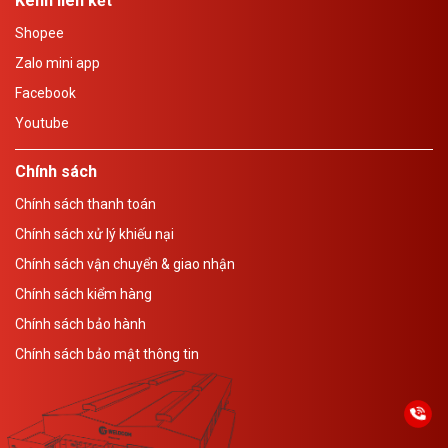
Kênh liên kết
và duy trì tình trạng đầu hàn ổn định trong suốt quá trình.
Shopee
Đế robot
giữ cố định robot, đảm bảo độ vững chắc và độ
chính xác khi robot vận hành.
Zalo mini app
1.3. Nguyên lý hoạt động của robot
Facebook
hàn
Youtube
Với giải pháp robot hàn thông minh, quy trình sản xuất sẽ
được tự động hóa hoàn toàn với các bước sau:
Chính sách
Quét phôi để dựng hình 3D
>
Thiết lập đường hàn
>
Tiến
Chính sách thanh toán
hành thực hiện các chu kỳ hàn tự động.
Chính sách xử lý khiếu nại
Chính sách vận chuyển & giao nhận
Chính sách kiểm hàng
Chính sách bảo hành
Chính sách bảo mật thông tin