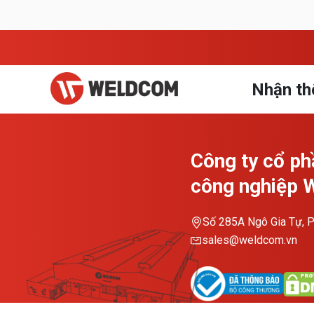
Nhận th
Công ty cổ ph
công nghiệp
Số 285A Ngô Gia Tự, P
sales@weldcom.vn