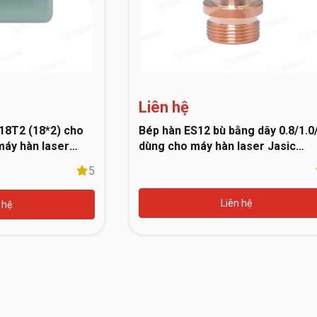
Liên hệ
18T2 (18*2) cho
Bép hàn ES12 bù bằng dây 0.8/1.0
áy hàn laser
dùng cho máy hàn laser Jasic
10094648
5
Liên hệ
 hệ