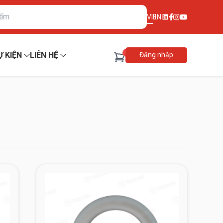
VI
EN
0
Ự KIỆN
LIÊN HỆ
Đăng nhập