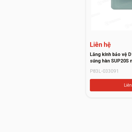
Liên hệ
Lăng kính bảo vệ D
súng hàn SUP20S m
Jasic 10094651
P83L-033091
Liên