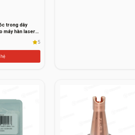
óc trong dây
ho máy hàn laser
5
 hệ