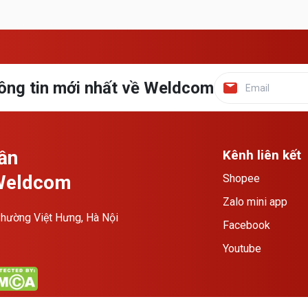
ông tin mới nhất về Weldcom
ần
Kênh liên kết
 Weldcom
Shopee
Zalo mini app
hường Việt Hưng, Hà Nội
Facebook
Youtube