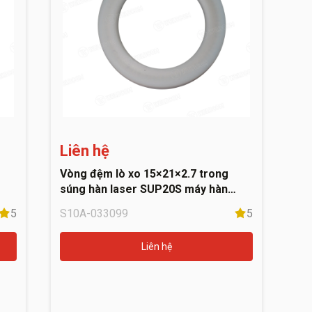
Liên hệ
Vòng đệm lò xo 15×21×2.7 trong
súng hàn laser SUP20S máy hàn
laser Jasic 10094659
5
S10A-033099
5
Liên hệ