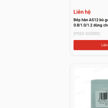
Liên hệ
Bép hàn AS12 bù g
0.8/1.0/1.2 dùng c
Jasic 10094629
(P02D-033092)
Liên