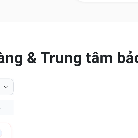
àng & Trung tâm bả
K