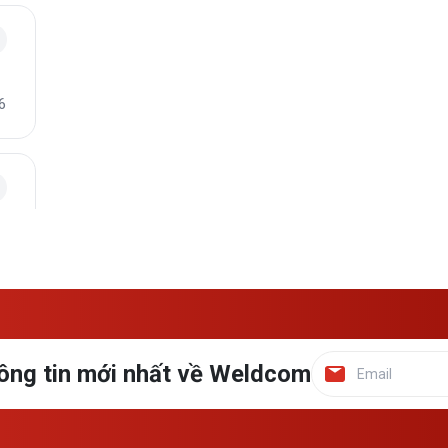
6
2
ông tin mới nhất về Weldcom
4