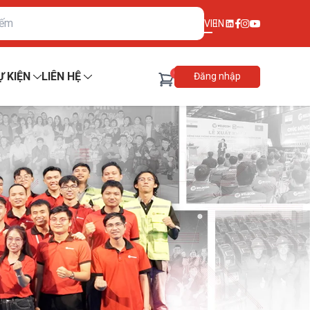
VI
EN
0
Ự KIỆN
LIÊN HỆ
Đăng nhập