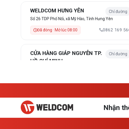
WELDCOM HƯNG YÊN
Chỉ đường
Số 26 TDP Phố Nối, xã Mỹ Hào, Tỉnh Hưng Yên
0862 169 56
Đã đóng · Mở lúc 08:00
CỬA HÀNG GIÁP NGUYỄN TP.
Chỉ đường
HỒ CHÍ MINH
1840/1A QL1A , P. Tân Thới Hiệp, TP Hồ Chí Minh
0987 755 21
Đã đóng · Mở lúc 8:00
CỬA HÀNG DTA
Chỉ đường
Nhận th
Số 715, Nguyễn Trãi, Phú Sơn, Thanh Hóa
0966 868 31
Đã đóng · Mở lúc 8:00