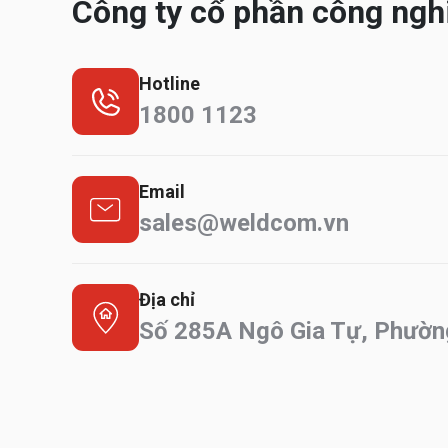
Công ty cổ phần công ng
Hotline
1800 1123
Email
sales@weldcom.vn
Địa chỉ
Số 285A Ngô Gia Tự, Phườn