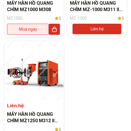
MÁY HÀN HỒ QUANG
MÁY HÀN HỒ QUANG
CHÌM MZ1000 M308
CHÌM MZ-1000 M311 II
(MAX20) - JASIC
MZ1000
MZ-1000
5
5
(M308) (Phụ
kiện đi kèm: Xe
Liên hệ
Mua ngay
hàn có cáp
hàn 15m; Dây
nguồn 2m; Dây
kẹp mát 5m)
Liên hệ
MÁY HÀN HỒ QUANG
CHÌM MZ1250 M312 II
(MAX20) - JASIC
5