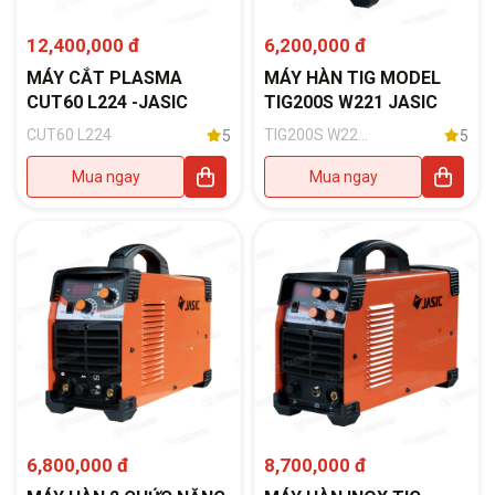
6,200,000 đ
12,400,000 đ
MÁY HÀN TIG MODEL
MÁY CẮT PLASMA
TIG200S W221 JASIC
CUT60 L224 -JASIC
TIG200S W221
CUT60 L224
5
5
(Phụ kiện đi
kèm: Súng hàn
Mua ngay
Mua ngay
TIG dài 4m,
Kẹp mát kèm
cáp hàn dài
3m Dây hơi
đơn phi 6-
trắng dài 3m;
02 cái Vòng
đai khí phi 8,
Đồng hồ Argon
Weldcom ren
trong hoặc ren
ngoài)
6,800,000 đ
8,700,000 đ