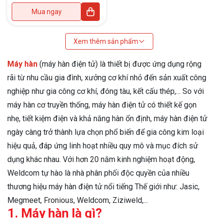
015538, phụ
kiện kèm theo
Mua ngay
gồm có: Súng
hàn TIG dài 4m
+ Kẹp mát kèm
Xem thêm sản phẩm
cáp hàn dài
3m + Dây hơi
Máy hàn
đơn phi 6-
(máy hàn điện tử) là thiết bị được ứng dụng rộng
trắng dài 3m +
rãi từ nhu cầu gia đình, xưởng cơ khí nhỏ đến sản xuất công
Đồng hồ Argon
+ Kìm hàn kèm
nghiệp như gia công cơ khí, đóng tàu, kết cấu thép,... So với
cáp dài 3m
máy hàn cơ truyền thống, máy hàn điện tử có thiết kế gọn
nhẹ, tiết kiệm điện và khả năng hàn ổn định, máy hàn điện tử
ngày càng trở thành lựa chọn phổ biến để gia công kim loại
hiệu quả, đáp ứng linh hoạt nhiều quy mô và mục đích sử
dụng khác nhau. Với hơn 20 năm kinh nghiệm hoạt động,
Weldcom tự hào là nhà phân phối độc quyền của nhiều
thương hiệu máy hàn điện tử nổi tiếng Thế giới như: Jasic,
Megmeet, Fronious, Weldcom, Ziziweld,...
1. Máy hàn là gì?