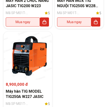
MÁY HÀN 2 CHỨC NĂNG
MÁY HÀN INOX TIG
JASIC TIG200 W223
NGUỘI TIG250S W228
JASIC
Mã SP M01T-
Mã SP M01T-
5
5
015536, phụ
022879, phụ
kiện đi kèm
kiện đi kèm
Mua ngay
Mua ngay
gồm có: Súng
gồm: Súng
hàn TIG dài 4m
hàn TIG 4m +
+ Kẹp mát kèm
Dây khí + Kẹp
cáp dài 3m +
mát kèm cáp
Dây hơi đơn
dài 2.5m +
phi 6- trắng dài
Đồng hồ Argon
3m + Đồng hồ
Argon + Kìm
hàn có dây 3m
8,900,000 đ
Máy hàn TIG MODEL
TIG250A W227 JASIC
Mã SP M01T-
5