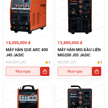
14,200,000 đ
13,800,000 đ
MÁY HÀN QUE ARC 400
MÁY HÀN MIG ĐẦU LIỀN
J45 JASIC
MIG200 J03 JASIC
ARC400 (J45)
MIG200 J03
5
5
(Phụ kiện kèm
(Phụ kiện đi
theo: 02 Đầu
kèm: Súng hàn
Mua ngay
Mua ngay
nối nhanh
15AK-3M
35x50)
Blackwolf;
Đồng hồ CO2;
Kẹp mát có
cáp dài 3m)