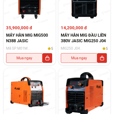
35,900,000 đ
14,200,000 đ
MÁY HÀN MIG MIG500
MÁY HÀN MIG ĐẦU LIỀN
N388 JASIC
380V JASIC MIG250 J04
Mã SP M01M-
MIG250 J04
5
5
011056, Phụ
(Phụ kiện đi
kiện đi kèm:
kèm: Súng hàn
Mua ngay
Mua ngay
Đầu cấp dây
15AK-3M
rời không có
Blackwolf;
cáp; Kẹp mát
Đồng hồ CO2;
có dây 3m cáp
Kẹp mát có
50mm; Súng
cáp dài 3m)
hàn 500A dài
3m; Đồng hồ
CO2 KOWON
36V