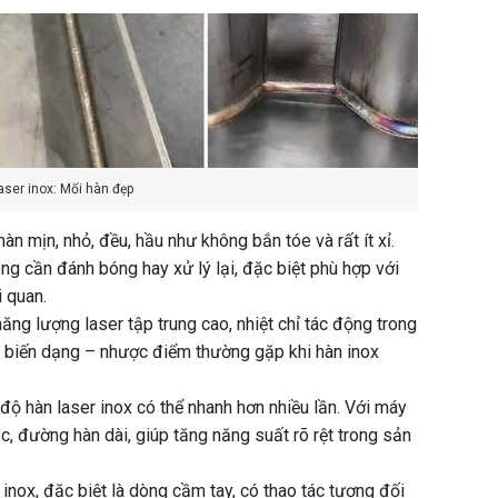
ser inox: Mối hàn đẹp
àn mịn, nhỏ, đều, hầu như không bắn tóe và rất ít xỉ.
ông cần đánh bóng hay xử lý lại, đặc biệt phù hợp với
i quan.
năng lượng laser tập trung cao, nhiệt chỉ tác động trong
h, biến dạng – nhược điểm thường gặp khi hàn inox
c độ hàn laser inox có thể nhanh hơn nhiều lần. Với máy
ục, đường hàn dài, giúp tăng năng suất rõ rệt trong sản
 inox, đặc biệt là dòng cầm tay, có thao tác tương đối