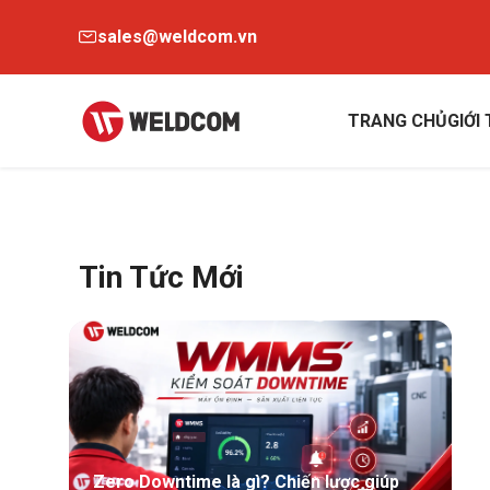
sales@weldcom.vn
TRANG CHỦ
GIỚI
Tin Tức Mới
Zero Downtime là gì? Chiến lược giúp