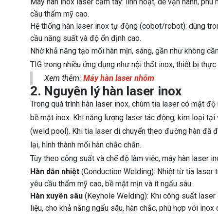
Máy hàn inox laser cầm tay: linh hoạt, dễ vận hành, phù
cầu thẩm mỹ cao.
Hệ thống hàn laser inox tự động (cobot/robot): dùng tr
cầu năng suất và độ ổn định cao.
Nhờ khả năng tạo mối hàn mịn, sáng, gần như không cần 
TIG trong nhiều ứng dụng như nội thất inox, thiết bị thự
Xem thêm:
Máy hàn laser nhôm
2. Nguyên lý hàn laser inox
Trong quá trình hàn laser inox, chùm tia laser có mật đ
bề mặt inox. Khi năng lượng laser tác động, kim loại tại 
(weld pool). Khi tia laser di chuyển theo đường hàn đã đ
lại, hình thành mối hàn chắc chắn.
Tùy theo công suất và chế độ làm việc, máy hàn laser ino
Hàn dẫn nhiệt
(Conduction Welding): Nhiệt từ tia laser 
yêu cầu thẩm mỹ cao, bề mặt mịn và ít ngấu sâu.
Hàn xuyên sâu
(Keyhole Welding): Khi công suất laser đủ
liệu, cho khả năng ngấu sâu, hàn chắc, phù hợp với inox