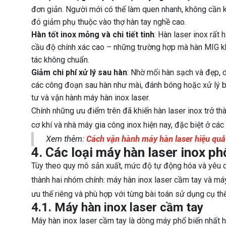
đơn giản. Người mới có thể làm quen nhanh, không cần k
đó giảm phụ thuộc vào thợ hàn tay nghề cao.
Hàn tốt inox mỏng và chi tiết tinh
: Hàn laser inox rất
cầu độ chính xác cao – những trường hợp mà hàn MIG kh
tác không chuẩn.
Giảm chi phí xử lý sau hàn
: Nhờ mối hàn sạch và đẹp, d
các công đoạn sau hàn như mài, đánh bóng hoặc xử lý bề m
tư và vận hành máy hàn inox laser.
Chính những ưu điểm trên đã khiến hàn laser inox trở th
cơ khí và nhà máy gia công inox hiện nay, đặc biệt ở c
Xem thêm:
Cách vận hành máy hàn laser hiệu quả
4. Các loại máy hàn laser inox ph
Tùy theo quy mô sản xuất, mức độ tự động hóa và yêu cầ
thành hai nhóm chính: máy hàn inox laser cầm tay và máy
ưu thế riêng và phù hợp với từng bài toán sử dụng cụ thể
4.1. Máy hàn inox laser cầm tay
Máy hàn inox laser cầm tay là dòng máy phổ biến nhất hi