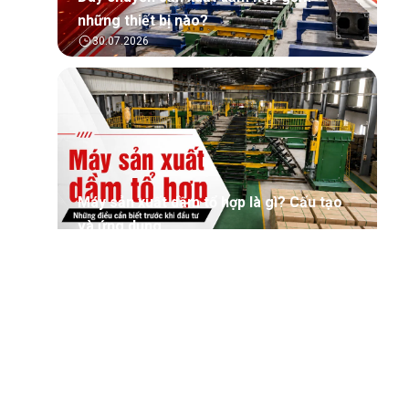
những thiết bị nào?
30.07.2026
Máy sản xuất dầm tổ hợp là gì? Cấu tạo
và ứng dụng
30.07.2026
Tìm hiểu tổng quan về phần mềm quản lý