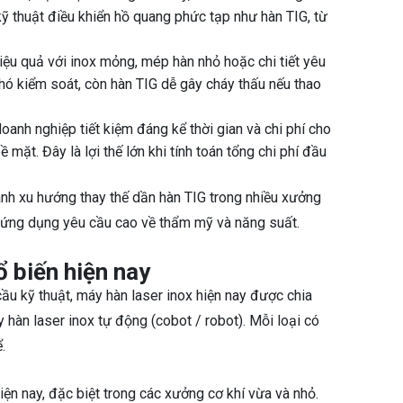
ỹ thuật điều khiển hồ quang phức tạp như hàn TIG, từ
 hiệu quả với inox mỏng, mép hàn nhỏ hoặc chi tiết yêu
ó kiểm soát, còn hàn TIG dễ gây cháy thấu nếu thao
oanh nghiệp tiết kiệm đáng kể thời gian và chi phí cho
ặt. Đây là lợi thế lớn khi tính toán tổng chi phí đầu
ành xu hướng thay thế dần hàn TIG trong nhiều xưởng
ác ứng dụng yêu cầu cao về thẩm mỹ và năng suất.
ổ biến hiện nay
u kỹ thuật, máy hàn laser inox hiện nay được chia
 hàn laser inox tự động (cobot / robot). Mỗi loại có
.
ện nay, đặc biệt trong các xưởng cơ khí vừa và nhỏ.