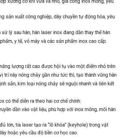
 hợp xưởng cơ khí vừa và nhỏ, gia công inox mỏng, yêu
ong sản xuất công nghiệp, dây chuyền tự động hóa, yêu
xử lý sau hàn, hàn laser inox đang dần thay thế hàn
c phẩm, y tế, vỏ máy và các sản phẩm inox cao cấp.
ộ năng lượng rất cao được hội tụ vào một điểm nhỏ trên
vị trí này nóng chảy gần như tức thì, tạo thành vũng hàn
ịnh sẵn, kim loại nóng chảy sẽ nguội nhanh và liên kết
x có thể diễn ra theo hai cơ chế chính:
truyền dần vào vật liệu, phù hợp với inox mỏng, mối hàn
 lớn, tia laser tạo ra “lỗ khóa” (keyhole) trong vật
 dày hoặc yêu cầu độ bền cơ học cao.