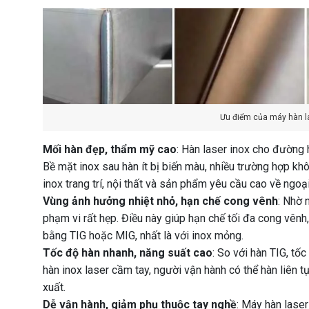
Ưu điểm của máy hàn la
Mối hàn đẹp, thẩm mỹ cao
: Hàn laser inox cho đường h
Bề mặt inox sau hàn ít bị biến màu, nhiều trường hợp kh
inox trang trí, nội thất và sản phẩm yêu cầu cao về ngoạ
Vùng ảnh hưởng nhiệt nhỏ, hạn chế cong vênh
: Nhờ 
phạm vi rất hẹp. Điều này giúp hạn chế tối đa cong vên
bằng TIG hoặc MIG, nhất là với inox mỏng.
Tốc độ hàn nhanh, năng suất cao
: So với hàn TIG, tố
hàn inox laser cầm tay, người vận hành có thể hàn liên t
xuất.
Dễ vận hành, giảm phụ thuộc tay nghề
: Máy hàn laser