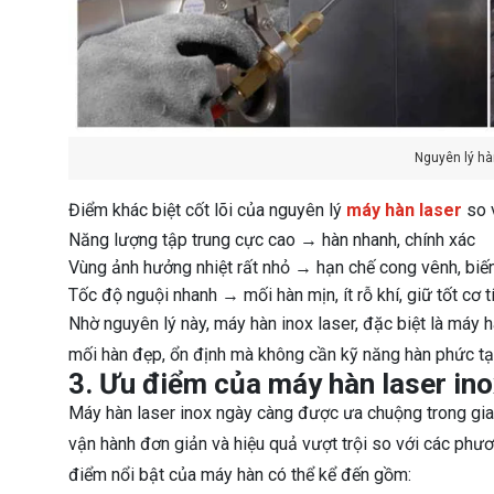
Nguyên lý hà
Điểm khác biệt cốt lõi của nguyên lý
máy hàn laser
so 
Năng lượng tập trung cực cao → hàn nhanh, chính xác
Vùng ảnh hưởng nhiệt rất nhỏ → hạn chế cong vênh, biế
Tốc độ nguội nhanh → mối hàn mịn, ít rỗ khí, giữ tốt cơ tí
Nhờ nguyên lý này, máy hàn inox laser, đặc biệt là máy 
mối hàn đẹp, ổn định mà không cần kỹ năng hàn phức tạ
3. Ưu điểm của máy hàn laser ino
Máy hàn laser inox ngày càng được ưa chuộng trong gia
vận hành đơn giản và hiệu quả vượt trội so với các ph
điểm nổi bật của máy hàn có thể kể đến gồm: