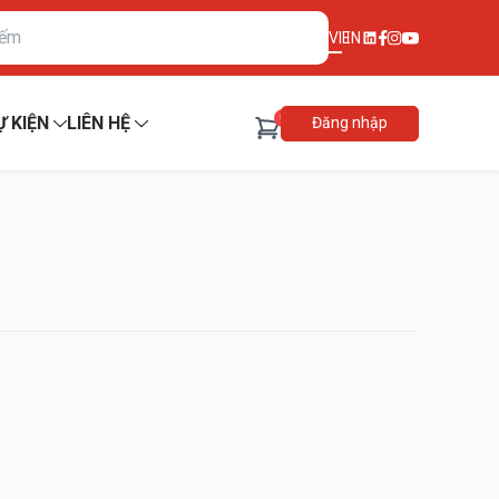
VI
EN
0
Ự KIỆN
LIÊN HỆ
Đăng nhập