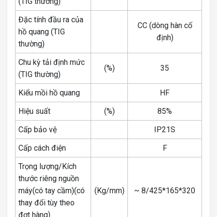
(TIG thường)
Đặc tính đầu ra của
CC (dòng hàn cố
hồ quang (TIG
định)
thường)
Chu kỳ tải định mức
(%)
35
(TIG thường)
Kiểu mồi hồ quang
HF
Hiệu suất
(%)
85%
Cấp bảo vệ
IP21S
Cấp cách điện
F
Trọng lượng/Kích
thước riêng nguồn
máy(có tay cầm)(có
(Kg/mm)
~ 8/425*165*320
thay đổi tùy theo
đợt hàng)