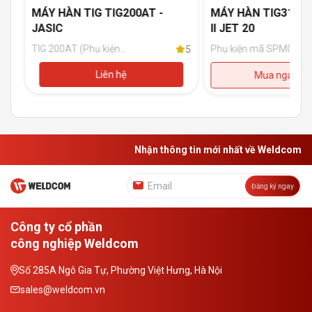
IC
MÁY HÀN TIG TIG200AT -
MÁY HÀN TIG315P
JASIC
II JET 20
TIG 200AT (Phụ kiện
Phụ kiện mã SPM01T-
5
5
đi kèm: Súng hàn TIG
036670: Súng hàn
4m, Kẹp mát 200A
WP18(5m) + Đồng hồ
Liên hệ
Mua ngay
3m)
Argon+ Dây khí + Kẹp
mát 3M cáp 35mm +
2 đầu nối nhanh
35x50.
Nhận thông tin mới nhất về Weldcom
Đăng ký ngay
Công ty cổ phần
công nghiệp Weldcom
Số 285A Ngô Gia Tự, Phường Việt Hưng, Hà Nội
sales@weldcom.vn