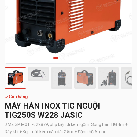
Còn hàng
MÁY HÀN INOX TIG NGUỘI
TIG250S W228 JASIC
#
Mã SP M01T-022879, phụ kiện đi kèm gồm: Súng hàn TIG 4m +
Dây khí + Kẹp mát kèm cáp dài 2.5m + Đồng hồ Argon