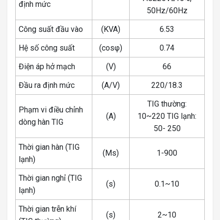
định mức
50Hz/60Hz
Công suất đầu vào
(KVA)
6.53
Hệ số công suất
(cosφ)
0.74
Điện áp hở mạch
(V)
66
Đầu ra định mức
(A/V)
220/18.3
TIG thường:
Phạm vi điều chỉnh
(A)
10~220 TIG lạnh:
dòng hàn TIG
50- 250
Thời gian hàn (TIG
(Ms)
1-900
lạnh)
Thời gian nghỉ (TIG
(s)
0.1~10
lạnh)
Thời gian trễn khí
(s)
2~10