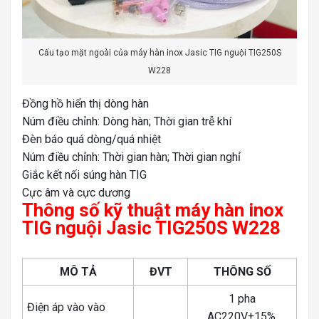
Cấu tạo mặt ngoài của máy hàn inox Jasic TIG nguội TIG250S
W228
Đồng hồ hiển thị dòng hàn
Núm điều chỉnh: Dòng hàn; Thời gian trễ khí
Đèn báo quá dòng/quá nhiệt
Núm điều chỉnh: Thời gian hàn; Thời gian nghỉ
Giắc kết nối súng hàn TIG
Cực âm và cực dương
Thông số kỹ thuật máy hàn inox
TIG nguội Jasic TIG250S W228
MÔ TẢ
ĐVT
THÔNG SỐ
1 pha
Điện áp vào vào
AC220V±15%,