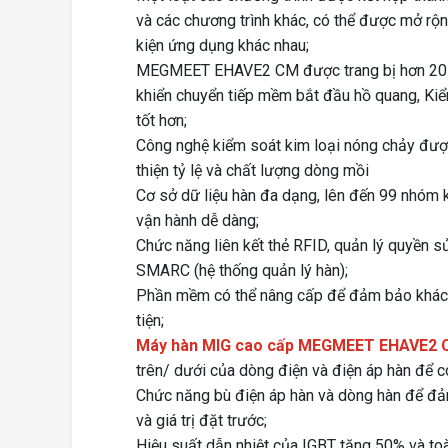
và các chương trình khác, có thể được mở rộ
kiện ứng dụng khác nhau;
MEGMEET EHAVE2 CM được trang bị hơn 20 
khiển chuyển tiếp mềm bắt đầu hồ quang, Kiể
tốt hơn;
Công nghệ kiểm soát kim loại nóng chảy được
thiện tỷ lệ và chất lượng dòng mồi
Cơ sở dữ liệu hàn đa dạng, lên đến 99 nhóm 
vận hành dễ dàng;
Chức năng liên kết thẻ RFID, quản lý quyền 
SMARC (hệ thống quản lý hàn);
Phần mềm có thể nâng cấp để đảm bảo khách
tiện;
Máy hàn MIG cao cấp MEGMEET EHAVE2
trên/ dưới của dòng điện và điện áp hàn để 
Chức năng bù điện áp hàn và dòng hàn để đảm 
và giá trị đặt trước;
Hiệu suất dẫn nhiệt của IGBT tăng 50% và