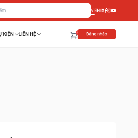
VI
EN
0
Ự KIỆN
LIÊN HỆ
Đăng nhập