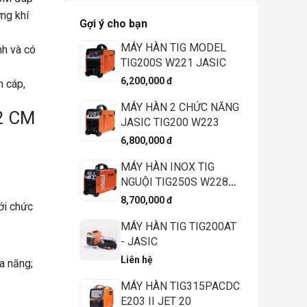
ợng khí
Gợi ý cho bạn
MÁY HÀN TIG MODEL
nh và có
TIG200S W221 JASIC
6,200,000 đ
m cáp,
MÁY HÀN 2 CHỨC NĂNG
2 CM
JASIC TIG200 W223
6,800,000 đ
MÁY HÀN INOX TIG
NGUỘI TIG250S W228
JASIC
8,700,000 đ
ới chức
MÁY HÀN TIG TIG200AT
- JASIC
Liên hệ
a năng;
MÁY HÀN TIG315PACDC
E203 II JET 20