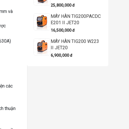
25,800,000 đ
,0mm và
MÁY HÀN TIG200PACDC
E201 II JET20
ược
16,500,000 đ
 630A)
MÁY HÀN TIG200 W223
II JET20
6,900,000 đ
ện các
ch thuận