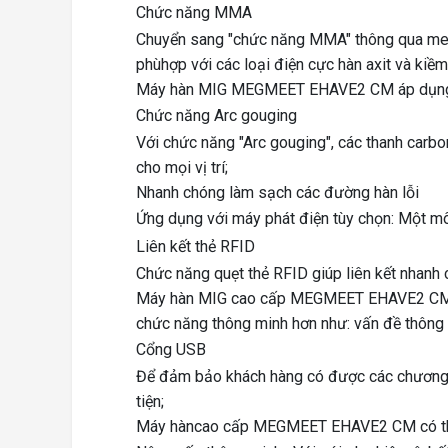
Chức năng MMA
Chuyển sang "chức năng MMA" thông qua menu
phùhợp với các loại điện cực hàn axit và kiềm
Máy hàn MIG MEGMEET EHAVE2 CM áp dụng cho
Chức năng Arc gouging
Với chức năng "Arc gouging", các thanh carb
cho mọi vị trí;
Nhanh chóng làm sạch các đường hàn lỗi
Ứng dụng với máy phát điện tùy chọn
: Một mô
Liên kết thẻ RFID
Chức năng quẹt thẻ RFID giúp liên kết nhanh 
Máy hàn MIG cao cấp MEGMEET EHAVE2 CM ph
chức năng thông minh hơn như: vấn đề thông s
Cổng USB
Để đảm bảo khách hàng có được các chương 
tiện;
Máy hàncao cấp MEGMEET EHAVE2 CM có th