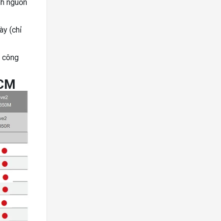
nh nguồn
ày (chỉ
a công
 CM