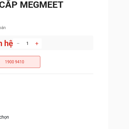
 CẤP MEGMEET
bán
n hệ
−
+
1900 9410
 chọn