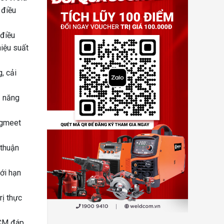
 điều
điều
iệu suất
, cải
ả năng
egmeet
 thuận
iới hạn
rị thực
 CM đáp