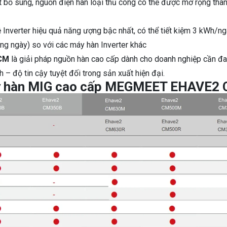
ốt bổ sung, nguồn điện hàn loại thủ công có thể được mở rộng thà
ệ Inverter hiệu quả năng ượng bậc nhất, có thể tiết kiệm 3 kWh/ng
ong ngày) so với các máy hàn Inverter khác
 CM
là giải pháp nguồn hàn cao cấp dành cho doanh nghiệp cần đ
 – độ tin cậy tuyệt đối trong sản xuất hiện đại.
áy hàn MIG cao cấp MEGMEET EHAVE2