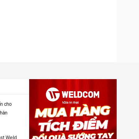
ển cho
 hàn
M
st Weld