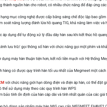
ng thành nguồn hàn cho robot, có nhiều chức năng để đáp ứng các
hạng mục công nghệ được cấp bằng sáng chế độc lập bao gồm 
m soát năng lượng đánh lửa hồ quang TIG, khả năng làm việc và h
 áp dụng để tự động xử lý đầu dây hàn sau khi kết thúc hồ quang
kênh lưu trữ/ gọi thông số hàn với chức năng gọi một phím và kh
sử dụng máy hàn thuận tiện hơn, kết nối liền mạch với Hệ thống M
 hàng có được quy trình hàn tối ưu nhất của Megmeet một cách
 CM
với chức năng giới hạn dòng điện và điện áp hàn, có thể đặt g
có thể sử dụng máy theo các quy trình hàn WPS
bảo tính ổn định của hàn cáp dài và tính nhất quán của các giá t
 toàn bộ dòng sản phẩm máy hàn MIG cao cấp MEGMEET EHAVE2