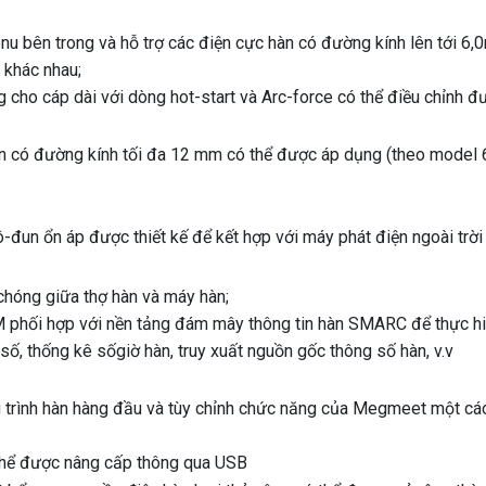
 bên trong và hỗ trợ các điện cực hàn có đường kính lên tới 6
 khác nhau;
 cáp dài với dòng hot-start và Arc-force có thể điều chỉnh đ
on có đường kính tối đa 12 mm có thể được áp dụng (theo model
-đun ổn áp được thiết kế để kết hợp với máy phát điện ngoài trời
chóng giữa thợ hàn và máy hàn;
ối hợp với nền tảng đám mây thông tin hàn SMARC để thực hi
ố, thống kê sốgiờ hàn, truy xuất nguồn gốc thông số hàn, v.v
trình hàn hàng đầu và tùy chỉnh chức năng của Megmeet một cá
ể được nâng cấp thông qua USB