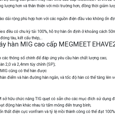
ng lượng hơn và thân thiện với môi trường hơn, đồng thời giảm lư
ào dải rộng phù hợp hơn với các nguồn điện đầu vào không ổn đị
es đều có chu kỳ tải 100%, hỗ trợ hàn ổn định ở khoảng cách 50
ng tàu, kết cấu thép,...
máy hàn MIG cao cấp MEGMEET EHAVE
p các thông số chính để đáp ứng yêu cầu hàn chất lượng cao;
 hàn 2,0 và 2,4mm tùy chỉnh (SP);
 MIG cũng có thể hàn được
 hàn điểm và hàn đường hàn ngắn, và tốc độ hàn có thể tăng lên v
 hữu chức năng TIG quẹt có sẵn cho các mục đích sử dụng đ
hoạt động hàn khác nhau từ tấm mỏng đến trung bình;
ổn thất điện cực vonfram và tỷ lệ mồi thành công có thể đạt 100%