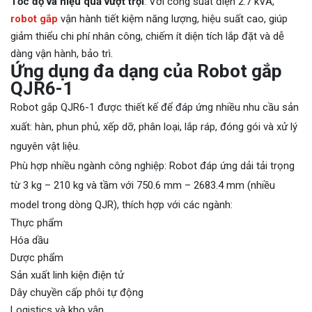
Tốc độ và hiệu quả vượt trội
: Với công suất điện 2.7 kVA,
robot gắp
vận hành tiết kiệm năng lượng, hiệu suất cao, giúp
giảm thiểu chi phí nhân công, chiếm ít diện tích lắp đặt và dễ
dàng vận hành, bảo trì.
Ứng dụng đa dạng của Robot gắp
QJR6-1
Robot gắp QJR6-1 được thiết kế để đáp ứng nhiều nhu cầu sản
xuất: hàn, phun phủ, xếp dỡ, phân loại, lắp ráp, đóng gói và xử lý
nguyên vật liệu.
Phù hợp nhiều ngành công nghiệp: Robot đáp ứng dải tải trọng
từ 3 kg – 210 kg và tầm với 750.6 mm – 2683.4 mm (nhiều
model trong dòng QJR), thích hợp với các ngành:
Thực phẩm
Hóa dầu
Dược phẩm
Sản xuất linh kiện điện tử
Dây chuyền cấp phôi tự động
Logistics và kho vận