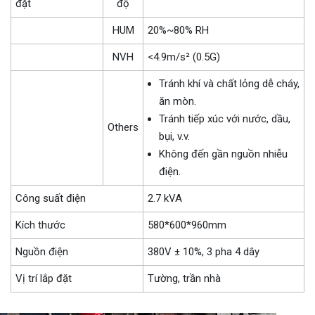
đặt
độ
HUM
20%~80% RH
NVH
<4.9m/s² (0.5G)
Tránh khí và chất lỏng dễ cháy,
ăn mòn.
Tránh tiếp xúc với nước, dầu,
Others
bụi, v.v.
Không đến gần nguồn nhiễu
điện.
Công suất điện
2.7 kVA
Kích thước
580*600*960mm
Nguồn điện
380V ± 10%, 3 pha 4 dây
Vị trí lắp đặt
Tường, trần nhà