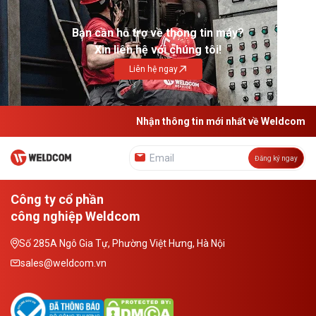
Bạn cần hỗ trợ về thông tin máy?
Xin liên hệ với chúng tôi!
Liên hệ ngay
Nhận thông tin mới nhất về Weldcom
Đăng ký ngay
Công ty cổ phần
công nghiệp Weldcom
Số 285A Ngô Gia Tự, Phường Việt Hưng, Hà Nội
sales@weldcom.vn