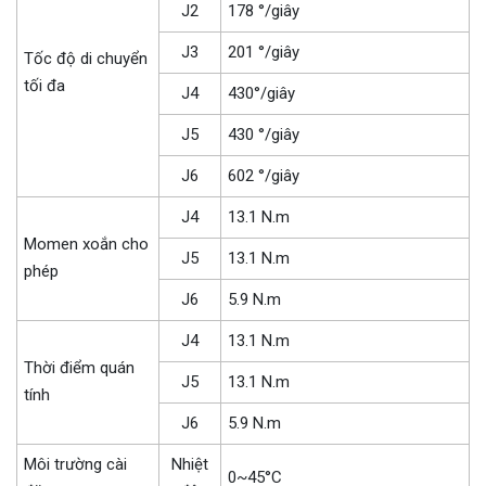
J2
178 °/giây
J3
201 °/giây
Tốc độ di chuyển
tối đa
J4
430°/giây
J5
430 °/giây
J6
602 °/giây
J4
13.1 N.m
Momen xoắn cho
J5
13.1 N.m
phép
J6
5.9 N.m
J4
13.1 N.m
Thời điểm quán
J5
13.1 N.m
tính
J6
5.9 N.m
Môi trường cài
Nhiệt
0~45°C