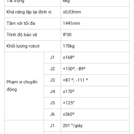
Tải trọng
6kg
Khả năng lặp lại định vị
±0,03mm
Tầm với tối đa
1441mm
Trình độ bảo vệ
IP30
Khối lượng robot
170kg
J1
±168º
J2
+150º, -89º
J3
+87 º, -111 º
Phạm vi chuyển
động
J4
±170º
J5
+125°
J6
±360º
J1
201 °/giây