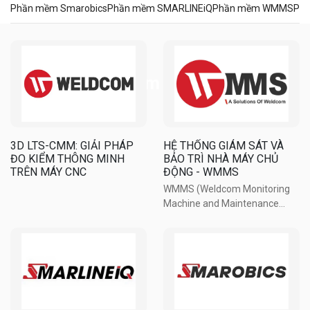
Phần mềm Smarobics
Phần mềm SMARLINEiQ
Phần mềm WMMS
Phầ
Thiết bị phần mềm
3D LTS-CMM: GIẢI PHÁP
HỆ THỐNG GIÁM SÁT VÀ
ĐO KIỂM THÔNG MINH
BẢO TRÌ NHÀ MÁY CHỦ
TRÊN MÁY CNC
ĐỘNG - WMMS
WMMS (Weldcom Monitoring
Machine and Maintenance
Management System) – là hệ
thống phần mềm tiên tiến hỗ
trợ toàn diện trong việc quản lý
hiệu suất và bảo trì thiết bị của
các doanh nghiệp sản xuất. Hệ
...