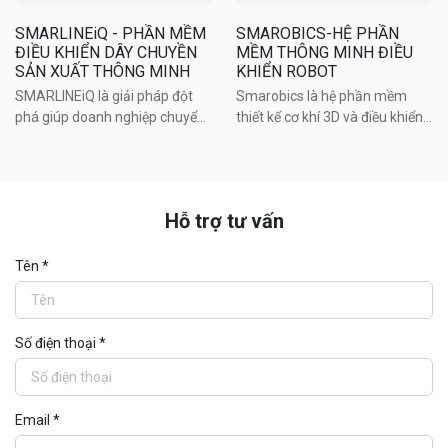
SMARLINEiQ - PHẦN MỀM
SMAROBICS-HỆ PHẦN
ĐIỀU KHIỂN DÂY CHUYỀN
MỀM THÔNG MINH ĐIỀU
SẢN XUẤT THÔNG MINH
KHIỂN ROBOT
SMARLINEiQ là giải pháp đột
Smarobics là hệ phần mềm
phá giúp doanh nghiệp chuyển
thiết kế cơ khí 3D và điều khiển
đổi từ mô hình sản xuất truyền
robot thông minh, chuyên dụng
thống với các thiết bị tự động
cho các robot hàn với nhiều
hóa riêng lẻ thành một dây
ứng dụng khác nhau.
chuyền sản xuất linh hoạt và
Hỗ trợ tư vấn
thông minh.
Tên *
Số điện thoại *
Email *