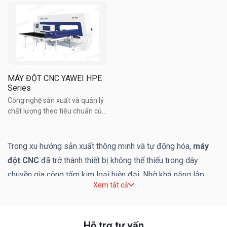
Máy đột
MÁY ĐỘT CNC YAWEI HPE
Series
Công nghệ sản xuất và quản lý
chất lượng theo tiêu chuẩn của
Nisshinbo - Nhật Bản. Động cơ
servo tạo lực đột cho tốc độ
nhanh, có thể đạt tới 1500 lần/
Trong xu hướng sản xuất thông minh và tự động hóa,
máy
phút. Trạm đột tích hợp đầu
đột CNC
đã trở thành thiết bị không thể thiếu trong dây
Auto-index cho phép ...
chuyền gia công tấm kim loại hiện đại. Nhờ khả năng lập
Xem tất cả
trình linh hoạt, tốc độ cao, độ chính xác vượt trội và chi phí
vận hành tối ưu, máy đột CNC không chỉ giúp doanh nghiệp
nâng cao năng suất mà còn góp phần định hình tiêu chuẩn
Hỗ trợ tư vấn