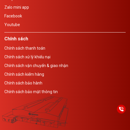
Zalo mini app
Facebook
Youtube
Chính sách
Chính sách thanh toán
Chính sách xử lý khiếu nại
Máy đột là gì?
Chính sách vận chuyển & giao nhận
3. Cấu tạo cơ bản của máy đột
Chính sách kiểm hàng
Một máy đột CNC được thiết kế với nhiều cụm chi tiết hoạt
Chính sách bảo hành
động đồng bộ, đảm bảo độ chính xác và ổn định cao trong
Chính sách bảo mật thông tin
suốt quá trình gia công. Cấu tạo cơ bản gồm các thành phần
chính sau:
3.1. Khung máy (Frame / Body)
Là bộ phận chịu tải trọng chính, được chế tạo bằng thép