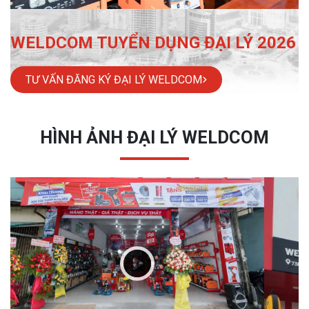
WELDCOM TUYỂN DỤNG ĐẠI LÝ 2026
TƯ VẤN ĐĂNG KÝ ĐẠI LÝ WELDCOM
HÌNH ẢNH ĐẠI LÝ WELDCOM