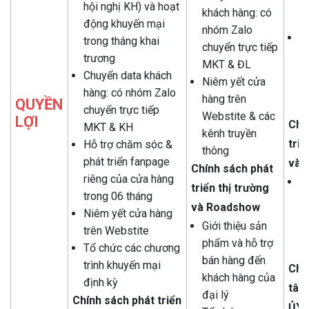
g
hội nghị KH) và hoạt
khách hàng: có
s
động khuyến mại
nhóm Zalo
N
trong tháng khai
chuyển trực tiếp
h
trương
MKT & ĐL
W
Chuyển data khách
Niêm yết cửa
k
hàng: có nhóm Zalo
hàng trên
QUYỀN
t
chuyển trực tiếp
Webstite & các
LỢI
Chí
MKT & KH
kênh truyền
triể
Hỗ trợ chăm sóc &
thông
phát triển fanpage
và 
Chính
sách
phát
riêng của cửa hàng
T
triển
thị
trường
trong 06 tháng
R
và Roadshow
Niêm yết cửa hàng
t
Giới thiệu sản
trên Webstite
h
phẩm và hỗ trợ
Tổ chức các chương
Đạ
bán hàng đến
trình khuyến mại
Chí
khách hàng của
định kỳ
tâm
đại lý
Chính
sách
phát
triển
ỦY 