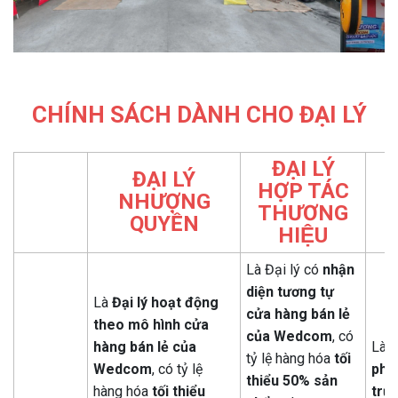
CHÍNH SÁCH DÀNH CHO ĐẠI LÝ
ĐẠI LÝ
ĐẠI LÝ
HỢP TÁC
NHƯỢNG
S
THƯƠNG
QUYỀN
HIỆU
Là Đại lý có
nhận
diện tương tự
Là
Đại lý hoạt động
cửa hàng bán lẻ
theo mô hình cửa
của Wedcom
, có
hàng bán lẻ của
Là Đ
tỷ lệ hàng hóa
tối
Wedcom
, có tỷ lệ
phần
thiểu 50% sản
hàng hóa
tối thiểu
trư