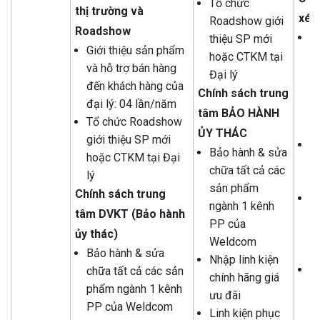
Tổ chức
thị
trường
và
xét
Roadshow giới
Roadshow
B
thiệu SP mới
Giới thiệu sản phẩm
c
hoặc CTKM tại
và hỗ trợ bán hàng
s
Đại lý
đến khách hàng của
n
Chính
sách
trung
đại lý: 04 lần/năm
P
tâm BẢO HÀNH
Tổ chức Roadshow
W
ỦY THÁC
giới thiệu SP mới
N
Bảo hành & sửa
hoặc CTKM tại Đại
c
chữa tất cả các
lý
ư
sản phẩm
Chính
sách
trung
L
ngành 1 kênh
tâm DVKT (Bảo
hành
v
PP của
ủy
thác)
đ
Weldcom
p
Bảo hành & sửa
Nhập linh kiện
Tr
chữa tất cả các sản
chính hãng giá
h
phẩm ngành 1 kênh
ưu đãi
lỗ
PP của Weldcom
Linh kiện phục