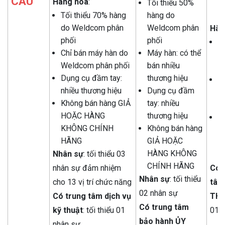
CẦU
Hàng hóa
:
Tối thiểu 50%
c
Tối thiểu 70% hàng
hàng do
g
do Weldcom phân
Weldcom phân
Hàn
phối
phối
M
Chỉ bán máy hàn do
Máy hàn: có thể
b
Weldcom phân phối
bán nhiều
t
Dụng cụ đầm tay:
thương hiệu
D
nhiều thương hiệu
Dụng cụ đầm
ta
Không bán hàng GIẢ
tay: nhiều
t
HOẶC HÀNG
thương hiệu
K
KHÔNG CHÍNH
Không bán hàng
G
HÃNG
GIẢ HOẶC
H
HÀNG KHÔNG
Nhân sự
: tối thiểu 03
C
CHÍNH HÃNG
nhân sự đảm nhiệm
Có 
Nhân sự
: tối thiểu
cho 13 vị trí chức năng
tâm
02 nhân sự
Có trung tâm dịch vụ
TH
Có trung tâm
kỹ thuật
: tối thiểu 01
01 
bảo hành ỦY
nhân sự