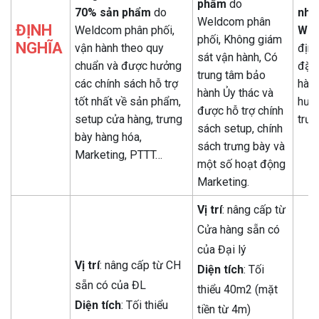
phẩm
do
70% sản phẩm
do
nhậ
Weldcom phân
ĐỊNH
Weldcom phân phối,
We
phối, Không giám
NGHĨA
vận hành theo quy
định
sát vận hành, Có
chuẩn và được hưởng
đặt 
trung tâm bảo
các chính sách hỗ trợ
hành
hành Ủy thác và
tốt nhất về sản phẩm,
hưở
được hỗ trợ chính
setup cửa hàng, trưng
trưn
sách setup, chính
bày hàng hóa,
sách trưng bày và
Marketing, PTTT…
một số hoạt động
Marketing.
Vị trí
: nâng cấp từ
Cửa hàng sẵn có
của Đại lý
Vị trí
: nâng cấp từ CH
Diện tích
: Tối
sẵn có của ĐL
thiểu 40m2 (mặt
Diện tích
: Tối thiểu
tiền từ 4m)