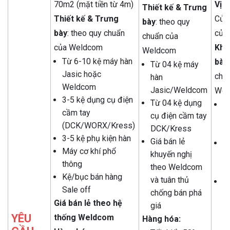
70m2 (mặt tiền từ 4m)
Vị tr
Thiết kế & Trưng
Thiết kế & Trưng
Cửa
bày
: theo quy
bày
: theo quy chuẩn
của Đ
chuẩn của
của Weldcom
Khu
Weldcom
Từ 6-10 kệ máy hàn
bày
Từ 04 kệ máy
Jasic hoặc
chu
hàn
Weldcom
Jasic/Weldcom
Wel
3-5 kệ dụng cụ điện
Từ 04 kệ dụng
T
cầm tay
cụ điện cầm tay
h
(DCK/WORX/Kress)
DCK/Kress
J
3-5 kệ phụ kiện hàn
Giá bán lẻ
T
Máy cơ khí phổ
khuyến nghị
c
thông
theo Weldcom
D
Kệ/bục bán hàng
và tuân thủ
Gi
Sale off
chống bán phá
k
Giá bán lẻ theo hệ
giá
t
YÊU
thống Weldcom
Hàng hóa:
v