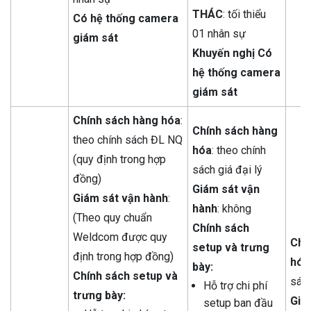
THÁC
: tối thiểu
Có hệ thống camera
01 nhân sự
giám sát
Khuyến nghị Có
hệ thống camera
giám sát
Chính sách hàng hóa
:
Chính sách hàng
theo chính sách ĐL NQ
hóa
: theo chính
(quy định trong hợp
sách giá đại lý
đồng)
Giám sát vận
Giám sát vận hành
:
hành
: không
(Theo quy chuẩn
Chính
sách
Weldcom được quy
Chí
setup và
trưng
định trong hợp đồng)
hóa
bày:
Chính
sách setup và
sách
Hỗ trợ chi phí
trưng
bày:
Giá
setup ban đầu