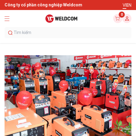
Công ty cổ phần công nghiệp Weldcom
VI
EN
0