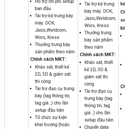
Hỗ trợ chi phí setup
Tài trợ kệ trưng
hàn
ban đầu
bày máy: DCK,
Chí
Tài trợ kệ trưng bày
Jasic,Weldcom,
set
máy: DCK,
Worx, Kress
bày
Jasic,Weldcom,
Thưởng trưng
Tà
Worx, Kress
bày sản phẩm
b
Thưởng trưng bày
theo năm
J
sản phẩm theo năm:
Chính
sách MKT:
W
Chính
sách MKT:
Khảo sát, thiết
T
Khảo sát, thiết kế
kế 2D, 3D &
b
2D, 3D & giám sát
giám sát thi
t
thi công
công
Chí
Tài trợ đạo cụ trưng
Tài trợ đạo cụ
Hỗ
bày (tag thông tin,
trưng bày (tag
2
tag giá…) cho lần
thông tin, tag
T
setup đầu tiên
giá…) cho lần
t
Tổ chức sự kiện
setup đầu tiên
th
khai trương (hoặc
Chuyển data