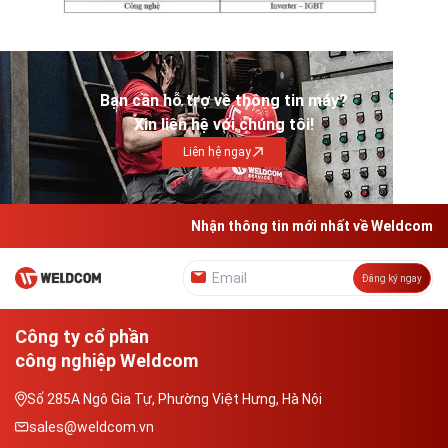
Bạn cần hỗ trợ về thông tin máy?
Xin liên hệ với chúng tôi!
Liên hệ ngay
Nhận thông tin mới nhất về Weldcom
Đăng ký ngay
Công ty cổ phần
công nghiệp Weldcom
Số 285A Ngô Gia Tự, Phường Việt Hưng, Hà Nội
sales@weldcom.vn