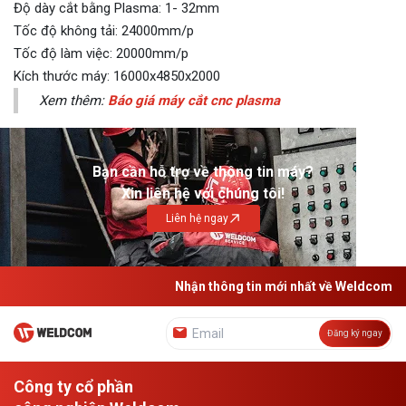
Độ dày cắt bằng Plasma: 1- 32mm
Tốc độ không tải: 24000mm/p
Tốc độ làm việc: 20000mm/p
Kích thước máy: 16000x4850x2000
Xem thêm:
Báo giá máy cắt cnc plasma
Bạn cần hỗ trợ về thông tin máy?
Xin liên hệ với chúng tôi!
Liên hệ ngay
Nhận thông tin mới nhất về Weldcom
Đăng ký ngay
Công ty cổ phần