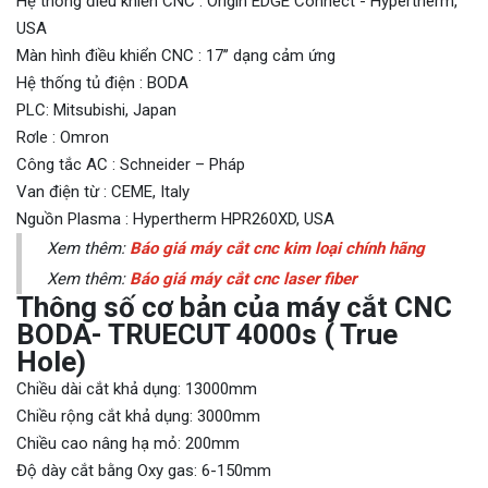
Hệ thống điều khiển CNC : Origin EDGE Connect - Hypertherm,
USA
Màn hình điều khiển CNC : 17’’ dạng cảm ứng
Hệ thống tủ điện : BODA
PLC: Mitsubishi, Japan
Rơle : Omron
Công tắc AC : Schneider – Pháp
Van điện từ : CEME, Italy
Nguồn Plasma : Hypertherm HPR260XD, USA
Xem thêm:
Báo giá máy cắt cnc kim loại chính hãng
Xem thêm:
Báo giá máy cắt cnc laser fiber
Thông số cơ bản của máy cắt CNC
BODA- TRUECUT 4000s ( True
Hole)
Chiều dài cắt khả dụng: 13000mm
Chiều rộng cắt khả dụng: 3000mm
Chiều cao nâng hạ mỏ: 200mm
Độ dày cắt bằng Oxy gas: 6-150mm