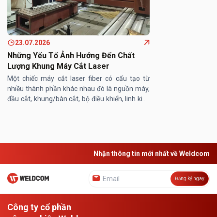
23.07.2026
Những Yếu Tố Ảnh Hướng Đến Chất
Lượng Khung Máy Cắt Laser
Một chiếc máy cắt laser fiber có cấu tạo từ
nhiều thành phần khác nhau đó là nguồn máy,
đầu cắt, khung/bàn cắt, bộ điều khiển, linh kiện
máy… Trong đó, khung/ bàn máy cắt laser
đóng vai trò then chốt, ...
Nhận thông tin mới nhất về Weldcom
Đăng ký ngay
Công ty cổ phần