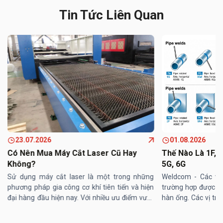
Tin Tức Liên Quan
23.07.2026
01.08.2026
Có Nên Mua Máy Cắt Laser Cũ Hay
Thế Nào Là 1F, 2F
Không?
5G, 6G
Sử dụng máy cắt laser là một trong những
Weldcom - Các vị 
phương pháp gia công cơ khí tiên tiến và hiện
trường hợp được ch
đại hàng đầu hiện nay. Với nhiều ưu điểm vượt
hàn ống. Các vị trí
trội, máy cắt laser được ứng dụng đa dạng
vị trí hàn ống cũn
trong các lĩnh vực như ...
với tấm hoặc hàn ...