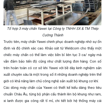
Tổ hợp 3 máy chấn Yawei tại Công ty TNHH SX & TM Thép
Cường Thành
Trước tiên, máy chấn Yawei chinh phục doanh nghiệp nhờ sự ổn
định và độ chính xác cao. Khảo sát từ Weldcom cho thấy một
chiếc máy chấn có thể làm việc bền bỉ liên tục 3 ca/ ngày mà
vẫn đảm bảo tiến độ cũng như chất lượng đơn hàng. Con số
trên hoàn toàn có cơ sở khi Yawei với bề dày kinh nghiệm sản
xuất chuyên sâu là một trong số ít những doanh nghiệp trên thế
giới có khả năng làm chủ công nghệ sản xuất bộ khung cơ khí.
Các dòng máy chấn của Yawei có thiết kế kiểu dáng theo tiêu
chuẩn Châu Âu, từng bộ phận cấu thành lên bộ khung như ram,
xi lanh được gia công rất tỉ mỉ, chi tiết bởi hệ thống máy cái