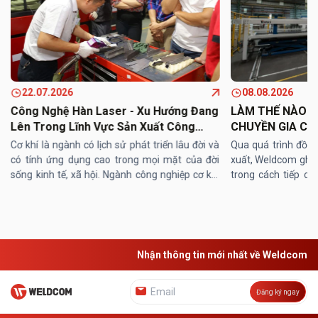
22.07.2026
08.08.2026
Công Nghệ Hàn Laser - Xu Hướng Đang
LÀM THẾ NÀO Đ
Lên Trong Lĩnh Vực Sản Xuất Công
CHUYỀN GIA CÔ
Nghiệp
TRONG DÀI HẠN
Cơ khí là ngành có lịch sử phát triển lâu đời và
Qua quá trình đồng
có tính ứng dụng cao trong mọi mặt của đời
xuất, Weldcom ghi 
sống kinh tế, xã hội. Ngành công nghiệp cơ khí
trong cách tiếp cậ
với việc sử dụng các loại máy hàn tham gia sâu
từng thiết bị riên
rộng vào quá ...
tiên lựa chọn một ...
Nhận thông tin mới nhất về Weldcom
Đăng ký ngay