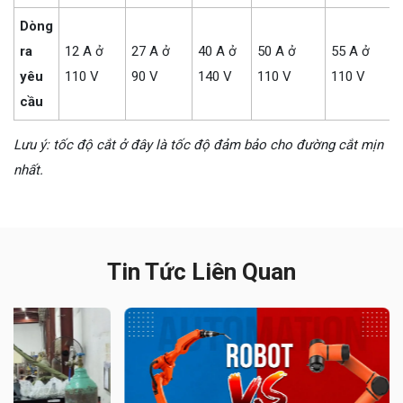
Dòng
ra
12 A ở
27 A ở
40 A ở
50 A ở
55 A ở
yêu
110 V
90 V
140 V
110 V
110 V
cầu
Lưu ý: tốc độ cắt ở đây là tốc độ đảm bảo cho đường cắt mịn
nhất.
Tin Tức Liên Quan