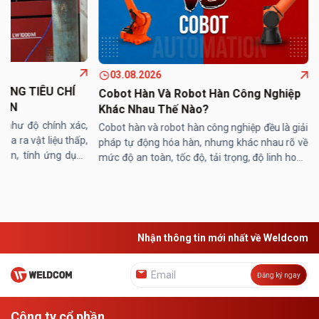
03.08.2026
ỮNG TIÊU CHÍ
Cobot Hàn Và Robot Hàn Công Nghiệp
HỌN
Khác Nhau Thế Nào?
t như độ chính xác,
Cobot hàn và robot hàn công nghiệp đều là giải
tỏa ra vật liệu thấp,
pháp tự động hóa hàn, nhưng khác nhau rõ về
hàn, tính ứng dụng
mức độ an toàn, tốc độ, tải trọng, độ linh hoạt,
công nghiệp… công
chi phí đầu tư và phạm vi ứng dụng. Nếu cobot
hàn phù hợp ...
Nhận thông tin mới nhất về Weldcom
Đăng ký ngay
Công ty cổ phần