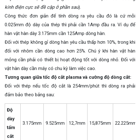
kính điện cực sẽ đề cập ở phần sau
).
Công thức đơn giản để tính dòng ra yêu cầu đó là cứ mỗi
0.025mm độ dày của thép thì phải cần 1Amp đầu ra. Ví dụ để
hàn vật hàn dày 3.175mm cần 125Amp dòng hàn.
Đối với thép không gỉ dòng hàn yêu cầu thấp hơn 10%, trong khi
đối với nhôm cần dòng cao hơn 25%. Chú ý khi hàn vật hàn
mỏng cần phải có thiết bị hoạt động tốt với dòng nhỏ. Đối với
vật hàn dày cần máy có chu kỳ làm việc cao.
Tương quan giữa tốc độ cắt plasma và cường độ dòng cắt:
Đối với thép nếu tốc độ cắt là 254mm/phút thì dòng ra phải
đảm bảo theo bảng sau:
Độ
dày
3.175mm
9.525mm
12,7mm
15,875mm
22.225mm
tấm
cắt