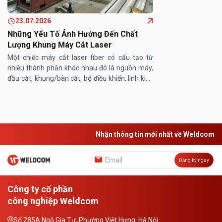
23.07.2026
Những Yếu Tố Ảnh Hướng Đến Chất
Lượng Khung Máy Cắt Laser
Một chiếc máy cắt laser fiber có cấu tạo từ
nhiều thành phần khác nhau đó là nguồn máy,
đầu cắt, khung/bàn cắt, bộ điều khiển, linh kiện
máy… Trong đó, khung/ bàn máy cắt laser
đóng vai trò then chốt, ...
Nhận thông tin mới nhất về Weldcom
Đăng ký ngay
Công ty cổ phần
công nghiệp Weldcom
Số 285A Ngô Gia Tự, Phường Việt Hưng, Hà Nội