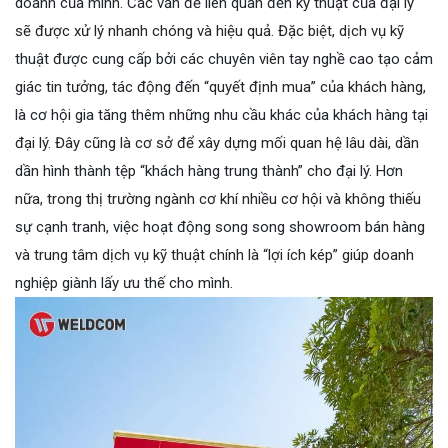
doanh của mình. Các vấn đề liên quan đến kỹ thuật của đại lý
sẽ được xử lý nhanh chóng và hiệu quả. Đặc biệt, dịch vụ kỹ
thuật được cung cấp bởi các chuyên viên tay nghề cao tạo cảm
giác tin tưởng, tác động đến “quyết định mua” của khách hàng,
là cơ hội gia tăng thêm những nhu cầu khác của khách hàng tại
đại lý. Đây cũng là cơ sở để xây dựng mối quan hệ lâu dài, dần
dần hình thành tệp “khách hàng trung thành” cho đại lý. Hơn
nữa, trong thị trường ngành cơ khí nhiều cơ hội và không thiếu
sự cạnh tranh, việc hoạt động song song showroom bán hàng
và trung tâm dịch vụ kỹ thuật chính là “lợi ích kép” giúp doanh
nghiệp giành lấy ưu thế cho mình.