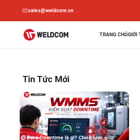
sales@weldcom.vn
TRANG CHỦ
GIỚI
Tin Tức Mới
Zero Downtime là gì? Chiến lược giúp