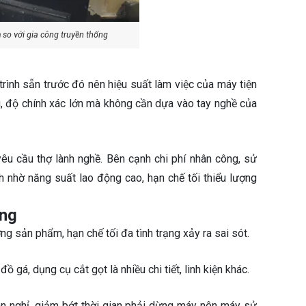
 so với gia công truyền thống
rình sẵn trước đó nên hiệu suất làm việc của máy tiện
, độ chính xác lớn mà không cần dựa vào tay nghề của
êu cầu thợ lành nghề. Bên cạnh chi phí nhân công, sử
h nhờ năng suất lao động cao, hạn chế tối thiểu lượng
ông
ượng sản phẩm, hạn chế tối đa tình trạng xảy ra sai sót.
ồ gá, dụng cụ cắt gọt là nhiều chi tiết, linh kiện khác.
n nghỉ, giảm bớt thời gian phải dừng máy nên máy sử