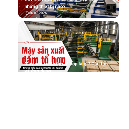
những thiết bị nào?
30.07.2026
Máy sản xuất dầm tổ hợp là gì? Cấu tạo
và ứng dụng
30.07.2026
Tìm hiểu tổng quan về phần mềm quản lý