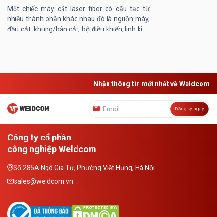
Một chiếc máy cắt laser fiber có cấu tạo từ
nhiều thành phần khác nhau đó là nguồn máy,
đầu cắt, khung/bàn cắt, bộ điều khiển, linh kiện
máy… Trong đó, khung/ bàn máy cắt laser
đóng vai trò then chốt, ...
Nhận thông tin mới nhất về Weldcom
Đăng ký ngay
Công ty cổ phần
công nghiệp Weldcom
Số 285A Ngô Gia Tự, Phường Việt Hưng, Hà Nội
sales@weldcom.vn