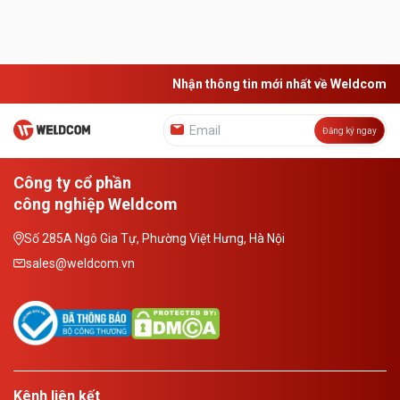
máy… Trong đó, khung/ bàn máy cắt laser
đóng vai trò then chốt, ...
Nhận thông tin mới nhất về Weldcom
Đăng ký ngay
Công ty cổ phần
công nghiệp Weldcom
Số 285A Ngô Gia Tự, Phường Việt Hưng, Hà Nội
sales@weldcom.vn
Kênh liên kết