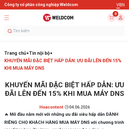
Công ty cổ phần công nghiệp Weldcom
VI
EN
0
Trang chủ
Tin nội bộ
KHUYẾN MÃI ĐẶC BIỆT HẤP DẪN: ƯU ĐÃI LÊN ĐẾN 15%
KHI MUA MÁY DNS
KHUYẾN MÃI ĐẶC BIỆT HẤP DẪN: ƯU
ĐÃI LÊN ĐẾN 15% KHI MUA MÁY DNS
Hoacontent
04.06.2026
🔥
Mở đầu năm mới với những ưu đãi siêu hấp dẫn DÀNH
RIÊNG CHO KHÁCH HÀNG MUA MÁY DNS với chương trình