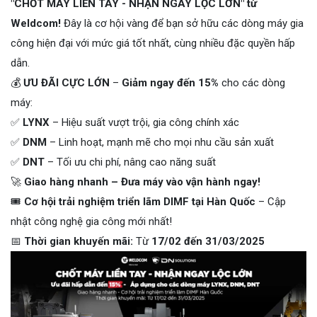
"CHỐT MÁY LIỀN TAY - NHẬN NGAY LỘC LỚN" từ
Weldcom!
Đây là cơ hội vàng để bạn sở hữu các dòng máy gia
công hiện đại với mức giá tốt nhất, cùng nhiều đặc quyền hấp
dẫn.
💰
ƯU ĐÃI CỰC LỚN
–
Giảm ngay đến 15%
cho các dòng
máy:
✅
LYNX
– Hiệu suất vượt trội, gia công chính xác
✅
DNM
– Linh hoạt, mạnh mẽ cho mọi nhu cầu sản xuất
✅
DNT
– Tối ưu chi phí, nâng cao năng suất
🚀
Giao hàng nhanh – Đưa máy vào vận hành ngay!
🎟
Cơ hội trải nghiệm triển lãm DIMF tại Hàn Quốc
– Cập
nhật công nghệ gia công mới nhất!
📅
Thời gian khuyến mãi:
Từ
17/02 đến 31/03/2025