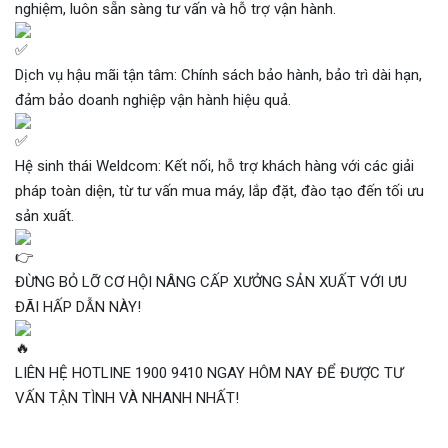
nghiệm, luôn sẵn sàng tư vấn và hỗ trợ vận hành.
Dịch vụ hậu mãi tận tâm: Chính sách bảo hành, bảo trì dài hạn,
đảm bảo doanh nghiệp vận hành hiệu quả.
Hệ sinh thái Weldcom: Kết nối, hỗ trợ khách hàng với các giải
pháp toàn diện, từ tư vấn mua máy, lắp đặt, đào tạo đến tối ưu
sản xuất.
ĐỪNG BỎ LỠ CƠ HỘI NÂNG CẤP XƯỞNG SẢN XUẤT VỚI ƯU
ĐÃI HẤP DẪN NÀY!
LIÊN HỆ HOTLINE 1900 9410 NGAY HÔM NAY ĐỂ ĐƯỢC TƯ
VẤN TẬN TÌNH VÀ NHANH NHẤT!