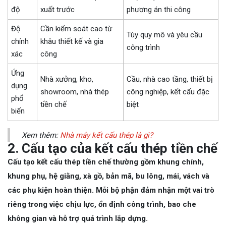
độ
xuất trước
phương án thi công
Độ
Cần kiểm soát cao từ
Tùy quy mô và yêu cầu
chính
khâu thiết kế và gia
công trình
xác
công
Ứng
Nhà xưởng, kho,
Cầu, nhà cao tầng, thiết bị
dụng
showroom, nhà thép
công nghiệp, kết cấu đặc
phổ
tiền chế
biệt
biến
Xem thêm:
Nhà máy kết cấu thép là gì?
2. Cấu tạo của kết cấu thép tiền chế
Cấu tạo kết cấu thép tiền chế thường gồm khung chính,
khung phụ, hệ giằng, xà gồ, bản mã, bu lông, mái, vách và
các phụ kiện hoàn thiện. Mỗi bộ phận đảm nhận một vai trò
riêng trong việc chịu lực, ổn định công trình, bao che
không gian và hỗ trợ quá trình lắp dựng.