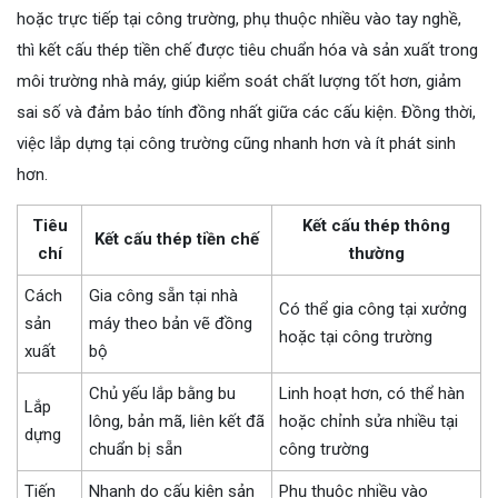
hoặc trực tiếp tại công trường, phụ thuộc nhiều vào tay nghề,
thì kết cấu thép tiền chế được tiêu chuẩn hóa và sản xuất trong
môi trường nhà máy, giúp kiểm soát chất lượng tốt hơn, giảm
sai số và đảm bảo tính đồng nhất giữa các cấu kiện. Đồng thời,
việc lắp dựng tại công trường cũng nhanh hơn và ít phát sinh
hơn.
Tiêu
Kết cấu thép thông
Kết cấu thép tiền chế
chí
thường
Cách
Gia công sẵn tại nhà
Có thể gia công tại xưởng
sản
máy theo bản vẽ đồng
hoặc tại công trường
xuất
bộ
Chủ yếu lắp bằng bu
Linh hoạt hơn, có thể hàn
Lắp
lông, bản mã, liên kết đã
hoặc chỉnh sửa nhiều tại
dựng
chuẩn bị sẵn
công trường
Tiến
Nhanh do cấu kiện sản
Phụ thuộc nhiều vào