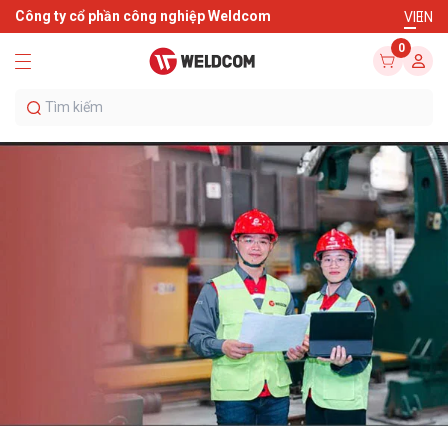
Công ty cổ phần công nghiệp Weldcom
VI
EN
0