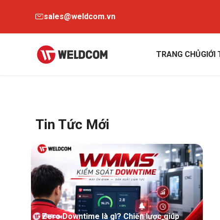
sales@weldcom.vn
TRANG CHỦ
GIỚI
Tin Tức Mới
Zero Downtime là gì? Chiến lược giúp