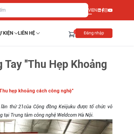
VI
EN
0
Ự KIỆN
LIÊN HỆ
Đăng nhập
 Tay "Thu Hẹp Khoảng
"Thu hẹp khoảng cách công nghệ"
 lần thứ 21của Cộng đồng Keiijuku được tổ chức vô
g tại Trung tâm công nghệ Weldcom Hà Nội.