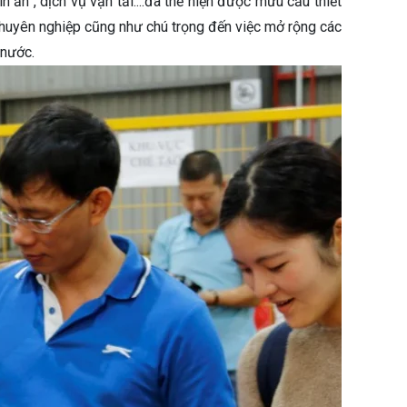
 ấn , dịch vụ vận tải....đã thể hiện được mưu cầu thiết
chuyên nghiệp cũng như chú trọng đến việc mở rộng các
 nước.