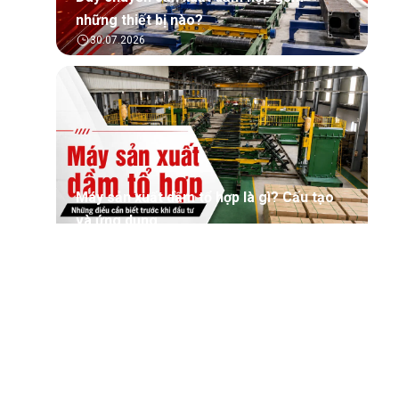
những thiết bị nào?
30.07.2026
Máy sản xuất dầm tổ hợp là gì? Cấu tạo
và ứng dụng
30.07.2026
Tìm hiểu tổng quan về phần mềm quản lý