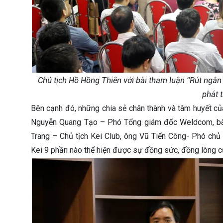
Chủ tịch Hồ Hồng Thiên với bài tham luận “Rút ngắ
phát t
Bên cạnh đó, những chia sẻ chân thành và tâm huyết 
Nguyễn Quang Tạo – Phó Tổng giám đốc Weldcom, bà N
Trang – Chủ tịch Kei Club, ông Vũ Tiến Công- Phó chủ 
Kei 9 phần nào thể hiện được sự đồng sức, đồng lòng c