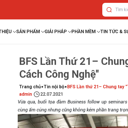
 THIỆU
SẢN PHẨM
GIẢI PHÁP
PHẦN MỀM
TIN TỨC & S
BFS Lần Thứ 21– Chung
Cách Công Nghệ"
Trang chủ
Tin nội bộ
BFS Lần thứ 21– Chung tay 
admin
22.07.2021
Vừa qua, buổi tọa đàm Business follow up seminars
cùng ấm cúng nhưng cũng không kém phần trang trọn