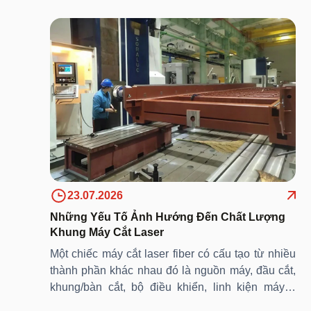
SO SÁNH CẮT LASER XẢ CUỘN VỚI
PHƯƠNG PHÁP CẮT LASER THÔNG
27.07.2026
THƯỜNG
COBOT HÀN: Giải pháp tự động hóa linh
hoạt cho nhà máy sản xuất kết cấu thép
28.07.2026
23.07.2026
Những Yếu Tố Ảnh Hướng Đến Chất Lượng
Khung Máy Cắt Laser
Một chiếc máy cắt laser fiber có cấu tạo từ nhiều
thành phần khác nhau đó là nguồn máy, đầu cắt,
khung/bàn cắt, bộ điều khiển, linh kiện máy… Trong
đó, khung/ bàn máy cắt laser đóng vai trò then