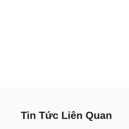
bảo trì thiết bị
03.08.2026
Hướng dẫn sử dụng máy chấn chi tiết,
đúng kỹ thuật
30.07.2026
Tin Tức Liên Quan