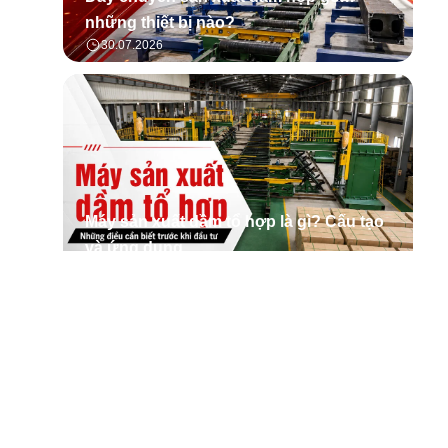
những thiết bị nào?
30.07.2026
Máy sản xuất dầm tổ hợp là gì? Cấu tạo
và ứng dụng
30.07.2026
Tìm hiểu tổng quan về phần mềm quản lý