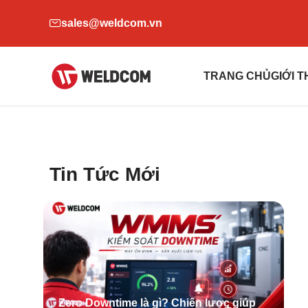
sales@weldcom.vn
TRANG CHỦ
GIỚI
Tin Tức Mới
Zero Downtime là gì? Chiến lược giúp