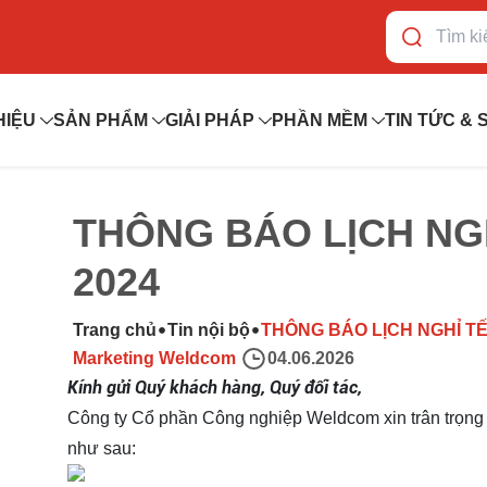
 THIỆU
SẢN PHẨM
GIẢI PHÁP
PHẦN MỀM
TIN TỨC & S
THÔNG BÁO LỊCH NGHỈ
2024
Trang chủ
Tin nội bộ
THÔNG BÁO LỊCH NGHỈ TẾT
Marketing Weldcom
04.06.2026
Kính gửi Quý khách hàng, Quý đối tác,
Công ty Cổ phần Công nghiệp Weldcom xin trân trọng th
sau: