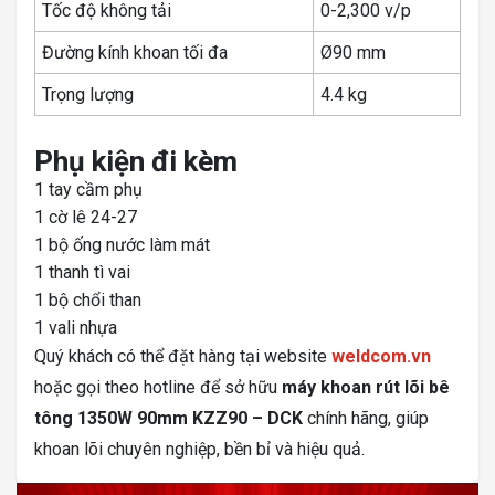
Tốc độ không tải
0-2,300 v/p
Đường kính khoan tối đa
Ø90 mm
Trọng lượng
4.4 kg
Phụ kiện đi kèm
1 tay cầm phụ
1 cờ lê 24-27
1 bộ ống nước làm mát
1 thanh tì vai
1 bộ chổi than
1 vali nhựa
Quý khách có thể đặt hàng tại website
weldcom.vn
hoặc gọi theo hotline để sở hữu
máy khoan rút lõi bê
tông 1350W 90mm KZZ90 – DCK
chính hãng, giúp
khoan lõi chuyên nghiệp, bền bỉ và hiệu quả.