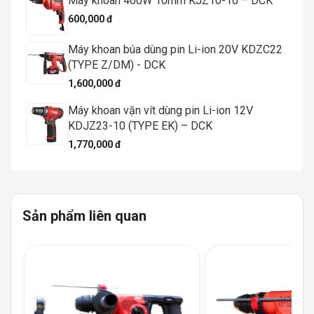
Máy khoan 460W 10mm KJZ10-10 – DCK
600,000 đ
Máy khoan búa dùng pin Li-ion 20V KDZC22
(TYPE Z/DM) - DCK
1,600,000 đ
Máy khoan vặn vít dùng pin Li-ion 12V
KDJZ23-10 (TYPE EK) – DCK
1,770,000 đ
Sản phẩm liên quan