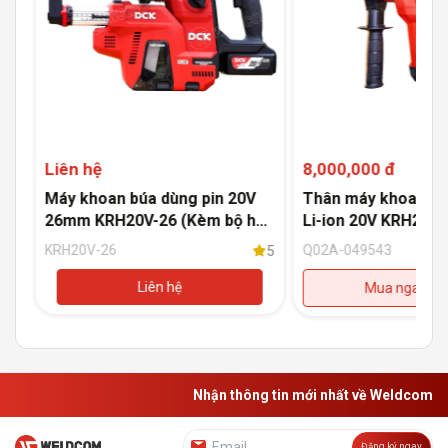
Liên hệ
8,000,000 đ
i-
Máy khoan búa dùng pin 20V
Thân máy khoan bú
)
26mm KRH20V-26 (Kèm bộ hút
Li-ion 20V KRH20V-
bụi)
(Không kèm pin, có
KRH20V-26
Q02A-049543
5
5
Liên hệ
Mua ngay
Nhận thông tin mới nhất về Weldcom
Đăng ký ngay