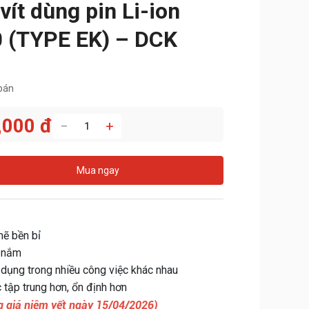
ít dùng pin Li-ion
 (TYPE EK) – DCK
bán
,000 đ
−
+
Mua ngay
ẽ bền bỉ
m nắm
ụng trong nhiều công việc khác nhau
 tập trung hơn, ổn định hơn
 giá niêm yết ngày 15/04/2026)