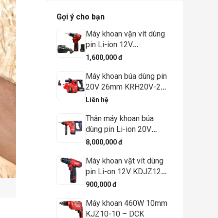
Gợi ý cho bạn
Máy khoan vặn vít dùng
pin Li-ion 12V
KDJZ1250 (TYPE EK) –
1,600,000 đ
DCK
Máy khoan búa dùng pin
20V 26mm KRH20V-26
(Kèm bộ hút bụi)
Liên hệ
Thân máy khoan búa
dùng pin Li-ion 20V
KRH20V-26 - DCK
8,000,000 đ
(Không kèm pin, có sạc)
Máy khoan vặt vít dùng
pin Li-on 12V KDJZ1202
(TYPE E) - DCK
900,000 đ
Máy khoan 460W 10mm
KJZ10-10 – DCK