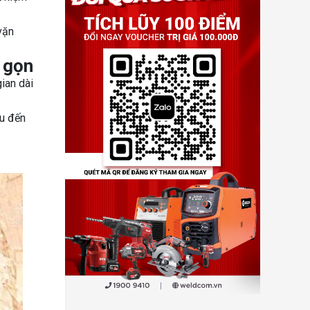
vặn
 gọn
ian dài
ầu đến