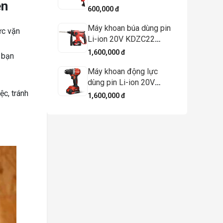
en
600,000 đ
Máy khoan búa dùng pin
ực vặn
Li-ion 20V KDZC22
(TYPE Z/DM) - DCK
1,600,000 đ
p bạn
Máy khoan động lực
dùng pin Li-ion 20V
KDJZ2060i (TYPE ADM)
ệc, tránh
1,600,000 đ
– DCK