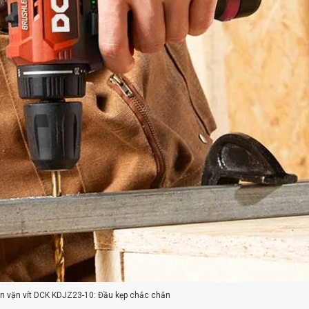
n vặn vít DCK KDJZ23-10: Đầu kẹp chắc chắn