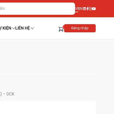
VI
EN
0
Ự KIỆN
LIÊN HỆ
Đăng nhập
K) – DCK