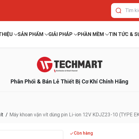
 THIỆU
SẢN PHẨM
GIẢI PHÁP
PHẦN MỀM
TIN TỨC & S
Phân Phối & Bán Lẻ Thiết Bị Cơ Khí Chính Hãng
ít
Máy khoan vặn vít dùng pin Li-ion 12V KDJZ23-10 (TYPE E
Còn hàng