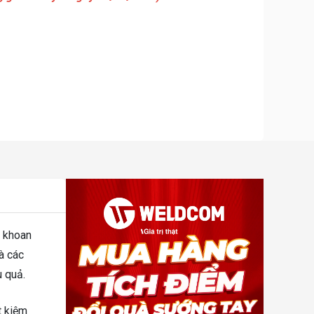
c khoan
à các
u quả.
t kiệm