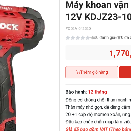
Máy khoan vặn v
12V KDJZ23-10
#
Q02A-042520
0
đánh giá
0 đã 
1,770
Thêm giỏ hàng
Bảo hành:
12 tháng
Động cơ không chổi than mạnh m
Thân máy nhỏ gọn, dễ dàng cầ
20 +1 cấp độ momen xoắn, ứng d
Đầu kẹp chắc chắn giúp làm việc
Giá đã bao gồm VAT (Theo bảng