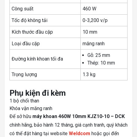
Công suất
460 W
Tốc độ không tải
0-3,200 v/p
Kích thước đầu cặp
10 mm
Loại đầu cặp
măng ranh
Gỗ: 25 mm
Đường kính khoan tối đa
Thép: 10 mm
Trọng lượng
1.3 kg
Phụ kiện đi kèm
1 bộ chổi than
Khóa vặn măng ranh
Để sở hữu
máy khoan 460W 10mm KJZ10-10 – DCK
chính hãng, bảo hành 12 tháng, giá cạnh tranh, quý khách
có thể đặt hàng tại website
Weldcom
hoặc gọi đến