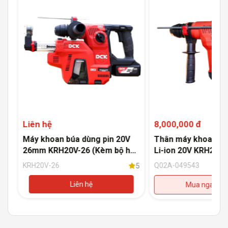
Liên hệ
8,000,000 đ
i-
Máy khoan búa dùng pin 20V
Thân máy khoan bú
)
26mm KRH20V-26 (Kèm bộ hút
Li-ion 20V KRH20V-
bụi)
(Không kèm pin, có
KRH20V-26
Q02A-049543
5
5
Liên hệ
Mua ngay