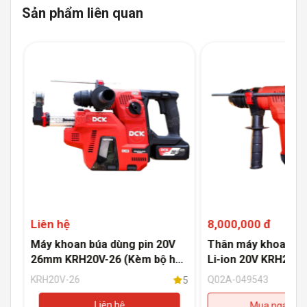
Sản phẩm liên quan
Liên hệ
8,000,000 đ
i-
Máy khoan búa dùng pin 20V
Thân máy khoan bú
)
26mm KRH20V-26 (Kèm bộ hút
Li-ion 20V KRH20V-
bụi)
(Không kèm pin, có
KRH20V-26
Q02A-049543
5
5
Liên hệ
Mua ngay