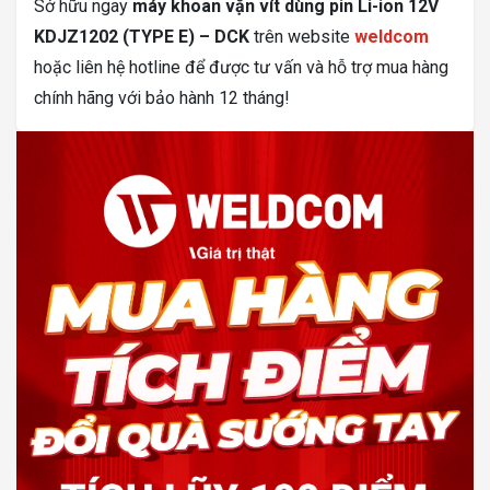
Sở hữu ngay
máy khoan vặn vít dùng pin Li-ion 12V
KDJZ1202 (TYPE E) – DCK
trên website
weldcom
hoặc liên hệ hotline để được tư vấn và hỗ trợ mua hàng
chính hãng với bảo hành 12 tháng!