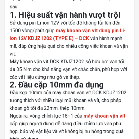
sau:
1. Hiệu suất vận hành vượt trội
Sử dụng pin Li-ion 12V với tốc độ không tải lên đến
1500 vòng/phút giúp
máy khoan vặn vít dùng pin Li-
ion 12V KDJZ1202 (TYPE E) – DCK
vận hành mạnh
mẽ, đáp ứng hiệu quả cho nhiều công việc khoan và vặn
vít.
Máy khoan vặn vít DCK KDJZ1202 sở hữu lực vặn tối
đa 35 N.m cho khả năng vặn vít chắc chắn, phù hợp với
các vật liệu cứng như gỗ và thép.
2. Đầu cặp 10mm đa dụng
Đầu kẹp 10mm của máy khoan vặn vít DCK KDJZ1202
tương thích với nhiều loại mũi khoan và vít, cho phép
khoan gỗ tối đa 22mm, thép 10mm.
Ngoài ra, vòng chỉnh lực 18+1 của
máy khoan vặn vít
cấp giúp người dùng dễ dàng điều chỉnh lực vặn phù
hợp, bảo vệ vật liệu và vít không bị hư hỏng trong quá