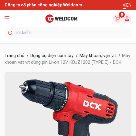
Công ty cổ phần công nghiệp Weldcom
VI
EN
0
Trang chủ
Dụng cụ điện cầm tay
Máy khoan, vặn vít
Máy
khoan vặt vít dùng pin Li-on 12V KDJZ1202 (TYPE E) - DCK