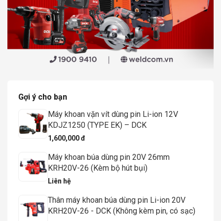
Gợi ý cho bạn
Máy khoan vặn vít dùng pin Li-ion 12V
KDJZ1250 (TYPE EK) – DCK
1,600,000 đ
Máy khoan búa dùng pin 20V 26mm
KRH20V-26 (Kèm bộ hút bụi)
Liên hệ
Thân máy khoan búa dùng pin Li-ion 20V
KRH20V-26 - DCK (Không kèm pin, có sạc)