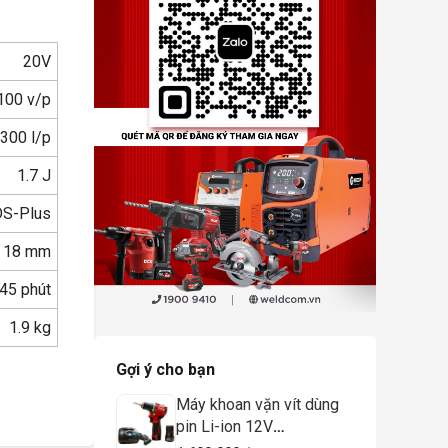
20V
100 v/p
,300 l/p
1.7 J
S-Plus
: 18 mm
45 phút
1.9 kg
Gợi ý cho bạn
Máy khoan vặn vít dùng
pin Li-ion 12V