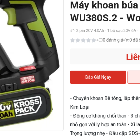
Máy khoan búa 
WU380S.2 - Wo
#
"- 2 pin 20V 4.0Ah - 1 bộ sạc 20V 6A - 1
0
đánh giá
0 đã 
Liê
Báo Giá Ngay
- Chuyên khoan Bê tông, lắp th
Kim Loại
- Động cơ không chổi than - 3 ch
nhỏ gọn với ly hợp an toàn - Xi 
Trọng lượng nhẹ - Đầu cặp SDS-p