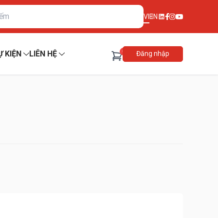
VI
EN
0
Ự KIỆN
LIÊN HỆ
Đăng nhập