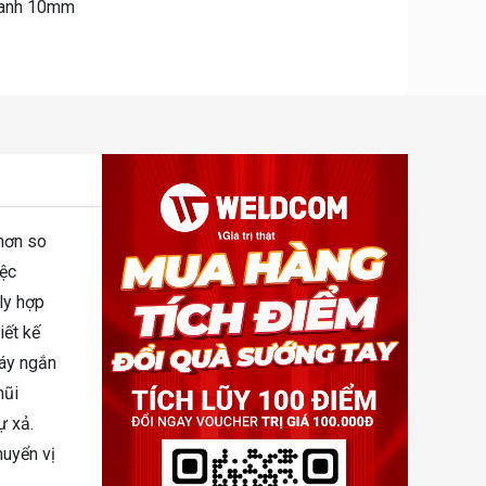
hanh 10mm
 hơn so
iệc
ly hợp
iết kế
máy ngắn
mũi
ự xả.
huyển vị