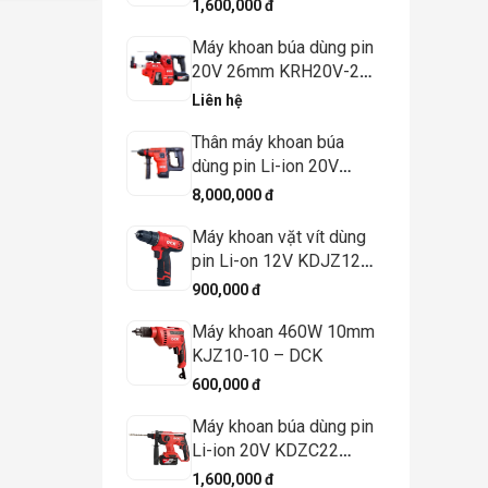
KDJZ1250 (TYPE EK) –
1,600,000 đ
DCK
Máy khoan búa dùng pin
20V 26mm KRH20V-26
(Kèm bộ hút bụi)
Liên hệ
Thân máy khoan búa
dùng pin Li-ion 20V
KRH20V-26 - DCK
8,000,000 đ
(Không kèm pin, có sạc)
Máy khoan vặt vít dùng
pin Li-on 12V KDJZ1202
(TYPE E) - DCK
900,000 đ
Máy khoan 460W 10mm
KJZ10-10 – DCK
600,000 đ
Máy khoan búa dùng pin
Li-ion 20V KDZC22
(TYPE Z/DM) - DCK
1,600,000 đ