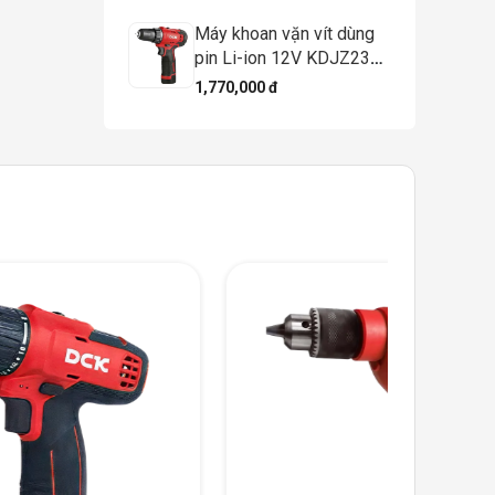
Máy khoan vặn vít dùng
pin Li-ion 12V KDJZ23-
10 (TYPE EK) – DCK
1,770,000 đ