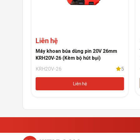
Liên hệ
i-ion 12V
Máy khoan búa dùng pin 20V 26mm
KRH20V-26 (Kèm bộ hút bụi)
5
KRH20V-26
5
a ngay
Liên hệ