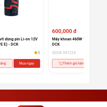
600,000 đ
ít dùng pin Li-on 12V
Máy khoan 460W 10mm KJZ10-
E E) - DCK
DCK
5
Q02A-041224
hàng
Mua ngay
Thêm giỏ hàng
Mua 