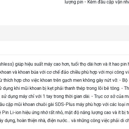
lượng pin - Kèm đầu cặp vặn n
less) giúp hiệu suất máy cao hơn, tuổi thọ dài hơn và ít hao pin
, khoan và khoan búa với cơ chế đảo chiều phù hợp với mọi công v
từ thích hợp cho việc khoan trên gạch men không gây nứt vỡ. - Bộ 
ử dụng khi mũi khoan bị kẹt phải thanh thép trong lõi bê tông. - Th
sử dụng máy chỉ với 1 tay trong thời gian dài. - Trục cơ sở của 
 đầu cặp mũi khoan chuôi gài SDS-Plus máy phù hợp với các loại 
 Pin Li-ion hiệu ứng nhớ rất nhỏ, mật độ năng lượng cao và ít bị t
ây dựng, hoàn thiện nhà, điện nước… và những công việc phải di c