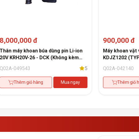
8,000,000 đ
900,000 đ
Thân máy khoan búa dùng pin Li-ion
Máy khoan vặt v
20V KRH20V-26 - DCK (Không kèm
KDJZ1202 (TYP
pin, có sạc)
Q02A-049543
5
Q02A-042140
Thêm giỏ hàng
Mua ngay
Thêm giỏ 