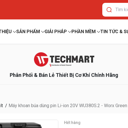
 THIỆU
SẢN PHẨM
GIẢI PHÁP
PHẦN MỀM
TIN TỨC & S
Phân Phối & Bán Lẻ Thiết Bị Cơ Khí Chính Hãng
ít
Máy khoan búa dùng pin Li-ion 20V WU380S.2 - Worx Green
Hết hàng