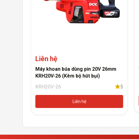
Liên hệ
i-ion 12V
Máy khoan búa dùng pin 20V 26mm
KRH20V-26 (Kèm bộ hút bụi)
5
KRH20V-26
5
a ngay
Liên hệ