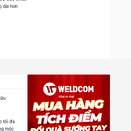
ọ dài hơn
hữu
 tối đa
ởng mộc