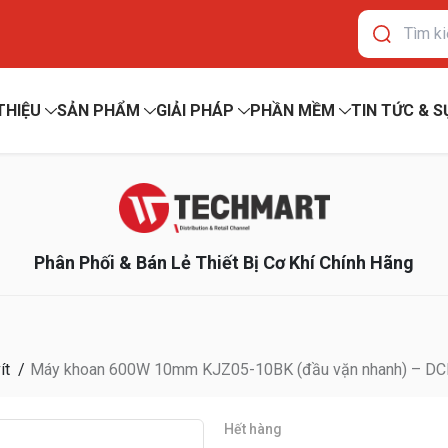
 THIỆU
SẢN PHẨM
GIẢI PHÁP
PHẦN MỀM
TIN TỨC & S
Phân Phối & Bán Lẻ Thiết Bị Cơ Khí Chính Hãng
ít
Máy khoan 600W 10mm KJZ05-10BK (đầu vặn nhanh) – DC
Hết hàng