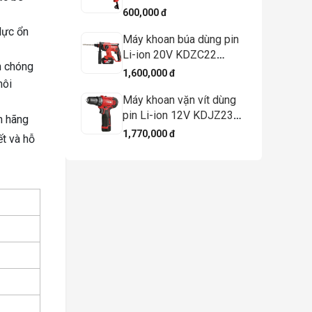
600,000 đ
lực ổn
Máy khoan búa dùng pin
Li-ion 20V KDZC22
h chóng
(TYPE Z/DM) - DCK
1,600,000 đ
môi
Máy khoan vặn vít dùng
pin Li-ion 12V KDJZ23-
h hãng
10 (TYPE EK) – DCK
1,770,000 đ
ết và hỗ