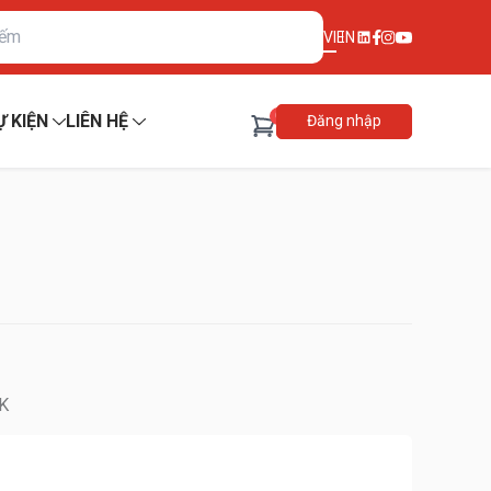
VI
EN
0
Ự KIỆN
LIÊN HỆ
Đăng nhập
K