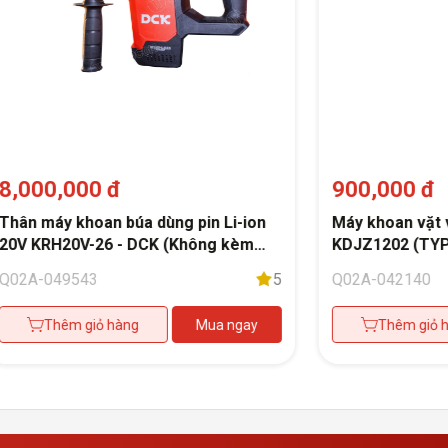
8,000,000 đ
900,000 đ
Thân máy khoan búa dùng pin Li-ion
Máy khoan vặt v
20V KRH20V-26 - DCK (Không kèm
KDJZ1202 (TYP
pin, có sạc)
Q02A-049543
5
Q02A-042140
Thêm giỏ hàng
Mua ngay
Thêm giỏ 