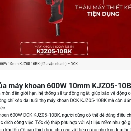
600W 10mm KJZ05-10BK (đầu vặn nhanh) – DCK
c của máy khoan 600W 10mm KJZ05-10
n mòn đến giới hạn, hệ thống sẽ tự động ngắt, giúp bảo vệ động c
không chỉ kéo dài tuổi thọ máy khoan DCK KJZ05-10BK mà còn đả
ệc.
y khoan 600W DCK KJZ05-10BK, người dùng có thể dễ dàng điều ch
ục đích công việc. Tốc độ thấp phù hợp với vật liệu mềm như gỗ g
ng khi tốc độ cao thích hợp cho các vật liệu cứng như kim loại ho