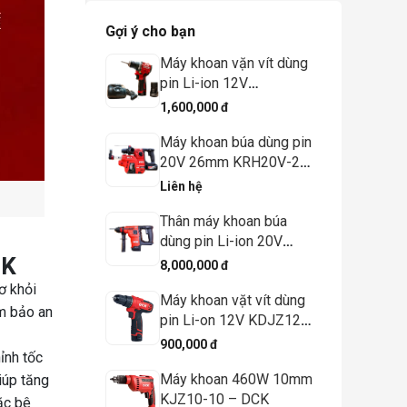
Gợi ý cho bạn
Máy khoan vặn vít dùng
pin Li-ion 12V
KDJZ1250 (TYPE EK) –
1,600,000 đ
DCK
Máy khoan búa dùng pin
20V 26mm KRH20V-26
(Kèm bộ hút bụi)
Liên hệ
Thân máy khoan búa
dùng pin Li-ion 20V
KRH20V-26 - DCK
BK
8,000,000 đ
(Không kèm pin, có sạc)
ơ khỏi
Máy khoan vặt vít dùng
m bảo an
pin Li-on 12V KDJZ1202
(TYPE E) - DCK
900,000 đ
ỉnh tốc
Máy khoan 460W 10mm
iúp tăng
KJZ10-10 – DCK
ặc bê