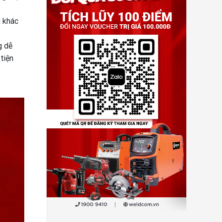
u khác
g dễ
 tiện