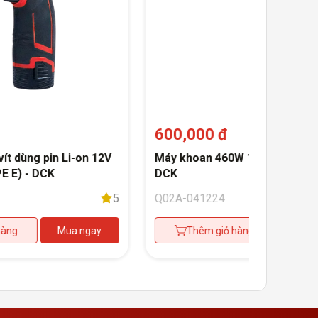
600,000 đ
ít dùng pin Li-on 12V
Máy khoan 460W 10mm KJZ10-
E E) - DCK
DCK
5
Q02A-041224
hàng
Mua ngay
Thêm giỏ hàng
Mua 