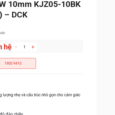
0W 10mm KJZ05-10BK
) – DCK
bán
n hệ
−
+
1900 9410
ng lượng nhẹ và cấu trúc nhỏ gọn cho cảm giác
 độ đảo chiều