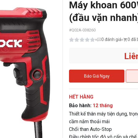
Máy khoan 60
(đầu vặn nhanh
#
Q02A-038260
0
đánh giá
0 đã 
Liê
Báo Giá Ngay
HẾT HÀNG
Bảo hành:
12 tháng
Thiết kế thân máy tiện dụng, trọ
cầm nắm thoải mái
Chổi than Auto-Stop
Điều chỉnh tốc độ vô cấp và chế