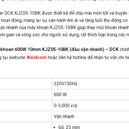
an DCK KJZ05-10BK được thiết kế để chịu mài mòn tốt và truyền 
y hoạt động, mang lại sự vận hành êm ái và tăng tuổi thọ động cơ.
ẹp vặn nhanh của máy khoan KJZ05-10BK giúp thay mũi khoan nhan
hời gian và công sức cho người sử dụng, rất thích hợp trong các 
 khoan 600W 10mm KJZ05-10BK (đầu vặn nhanh) – DCK
chín
g tại website
Weldcom
hoặc liên hệ hotline để nhận tư vấn chi ti
220V/50Hz
600 W
0-3,000 v/p
Vặn nhanh
Gỗ: 25 mm