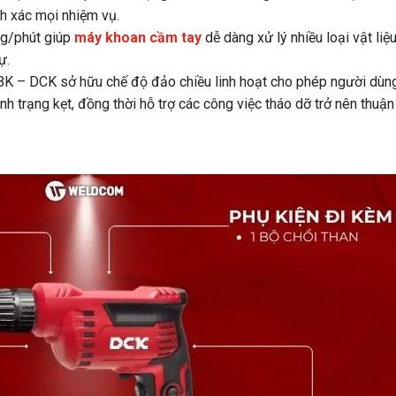
nh xác mọi nhiệm vụ.
ng/phút giúp
máy khoan cầm tay
dễ dàng xử lý nhiều loại vật liệ
ự.
 – DCK sở hữu chế độ đảo chiều linh hoạt cho phép người dùn
ình trạng kẹt, đồng thời hỗ trợ các công việc tháo dỡ trở nên thuận