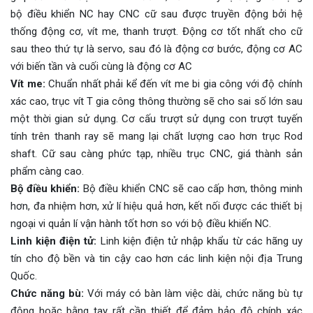
bộ điều khiển NC hay CNC cữ sau được truyền động bởi hệ
thống động cơ, vít me, thanh trượt. Động cơ tốt nhất cho cữ
sau theo thứ tự là servo, sau đó là động cơ bước, động cơ AC
với biến tần và cuối cùng là động cơ AC
Vít me:
Chuẩn nhất phải kể đến vít me bi gia công với độ chính
xác cao, trục vít T gia công thông thường sẽ cho sai số lớn sau
một thời gian sử dụng. Cơ cấu trượt sử dụng con trượt tuyến
tính trên thanh ray sẽ mang lại chất lượng cao hơn trục Rod
shaft. Cữ sau càng phức tạp, nhiều trục CNC, giá thành sản
phẩm càng cao.
Bộ điều khiển:
Bộ điều khiển CNC sẽ cao cấp hơn, thông minh
hơn, đa nhiệm hơn, xử lí hiệu quả hơn, kết nối được các thiết bị
ngoại vi quản lí vận hành tốt hơn so với bộ điều khiển NC.
Linh kiện điện tử:
Linh kiện điện tử nhập khẩu từ các hãng uy
tín cho độ bền và tin cậy cao hơn các linh kiện nội địa Trung
Quốc.
Chức năng bù:
Với máy có bàn làm việc dài, chức năng bù tự
động hoặc bằng tay rất cần thiết để đảm bảo độ chính xác