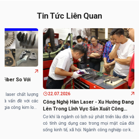
Tin Tức Liên Quan
 Fiber So Với
22.07.2026
ắt laser chất lượng
n là vấn đề với các
Công Nghệ Hàn Laser - Xu Hướng Đang
c gia công kim loại.
Lên Trong Lĩnh Vực Sản Xuất Công
 lựa chọn đầu tư máy
Nghiệp
Cơ khí là ngành có lịch sử phát triển lâu đời và
có tính ứng dụng cao trong mọi mặt của đời
sống kinh tế, xã hội. Ngành công nghiệp cơ khí
với việc sử dụng các loại máy hàn tham gia sâu