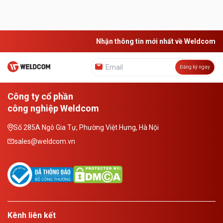
rộng vào quá ...
Nhận thông tin mới nhất về Weldcom
Đăng ký ngay
Công ty cổ phần
công nghiệp Weldcom
Số 285A Ngô Gia Tự, Phường Việt Hưng, Hà Nội
sales@weldcom.vn
Kênh liên kết