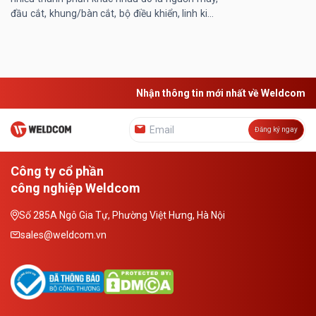
đầu cắt, khung/bàn cắt, bộ điều khiển, linh kiện
máy… Trong đó, khung/ bàn máy cắt laser
đóng vai trò then chốt, ...
Nhận thông tin mới nhất về Weldcom
Đăng ký ngay
Công ty cổ phần
công nghiệp Weldcom
Số 285A Ngô Gia Tự, Phường Việt Hưng, Hà Nội
sales@weldcom.vn