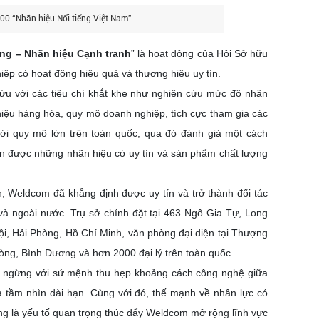
00 “Nhãn hiệu Nổi tiếng Việt Nam”
ếng – Nhãn hiệu Cạnh tranh
” là họat động của Hội Sở hữu
iệp có hoạt động hiệu quả và thương hiệu uy tín.
ứu với các tiêu chí khắt khe như nghiên cứu mức độ nhận
 hiệu hàng hóa, quy mô doanh nghiệp, tích cực tham gia các
ới quy mô lớn trên toàn quốc, qua đó đánh giá một cách
ọn được những nhãn hiệu có uy tín và sản phẩm chất lượng
, Weldcom đã khẳng định được uy tín và trở thành đối tác
 và ngoài nước. Trụ sở chính đặt tại 463 Ngô Gia Tự, Long
ội, Hải Phòng, Hồ Chí Minh, văn phòng đại diện tại Thượng
òng, Bình Dương và hơn 2000 đại lý trên toàn quốc.
ng ngừng với sứ mệnh thu hẹp khoảng cách công nghệ giữa
à tầm nhìn dài hạn. Cùng với đó, thế mạnh về nhân lực có
ng là yếu tố quan trọng thúc đẩy Weldcom mở rộng lĩnh vực