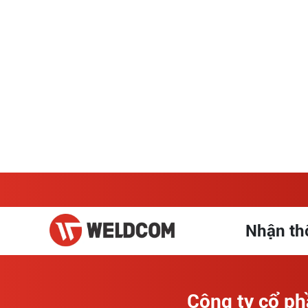
lý bảo trì thiết bị
03.08.2026
Hướng dẫn sử dụng máy chấn chi tiết,
đúng kỹ thuật
30.07.2026
Nhận thôn
Công ty cổ p