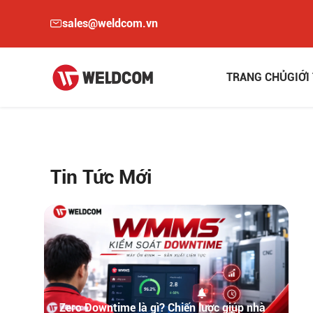
sales@weldcom.vn
TRANG CHỦ
GIỚI T
Tin Tức Mới
Zero Downtime là gì? Chiến lược giúp