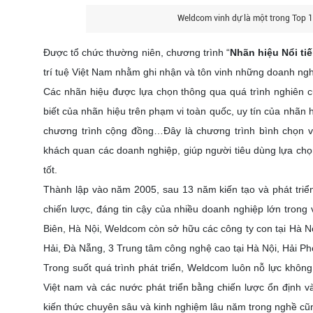
Weldcom vinh dự là một trong Top 1
Được tổ chức thường niên, chương trình “
Nhãn hiệu Nổi ti
trí tuệ Việt Nam nhằm ghi nhận và tôn vinh những doanh ngh
Các nhãn hiệu được lựa chọn thông qua quá trình nghiên c
biết của nhãn hiệu trên phạm vi toàn quốc, uy tín của nhãn
chương trình cộng đồng…Đây là chương trình bình chọn v
khách quan các doanh nghiệp, giúp người tiêu dùng lựa ch
tốt.
Thành lập vào năm 2005, sau 13 năm kiến tạo và phát triển
chiến lược, đáng tin cậy của nhiều doanh nghiệp lớn trong
Biên, Hà Nội, Weldcom còn sở hữu các công ty con tại Hà N
Hải, Đà Nẵng, 3 Trung tâm công nghệ cao tại Hà Nội, Hải Ph
Trong suốt quá trình phát triển, Weldcom luôn nỗ lực khô
Việt nam và các nước phát triển bằng chiến lược ổn định v
kiến thức chuyên sâu và kinh nghiệm lâu năm trong nghề cũ