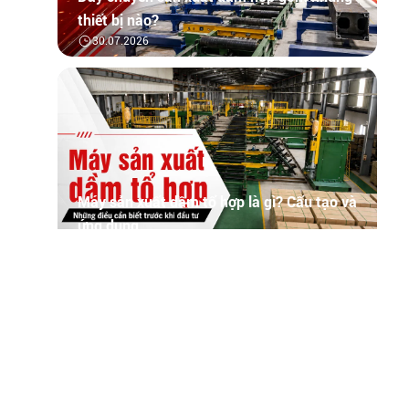
những thiết bị nào?
30.07.2026
Máy sản xuất dầm tổ hợp là gì? Cấu tạo
và ứng dụng
30.07.2026
Tìm hiểu tổng quan về phần mềm quản