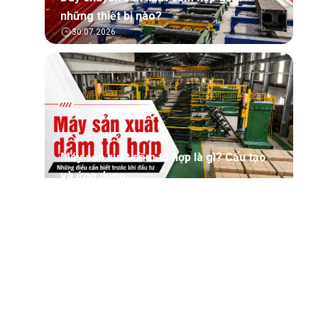
những thiết bị nào?
30.07.2026
Máy sản xuất dầm tổ hợp là gì? Cấu tạo
và ứng dụng
30.07.2026
Tìm hiểu tổng quan về phần mềm quản lý