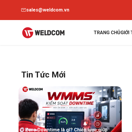
sales@weldcom.vn
TRANG CHỦ
GIỚI
Tin Tức Mới
Zero Downtime là gì? Chiến lược giúp