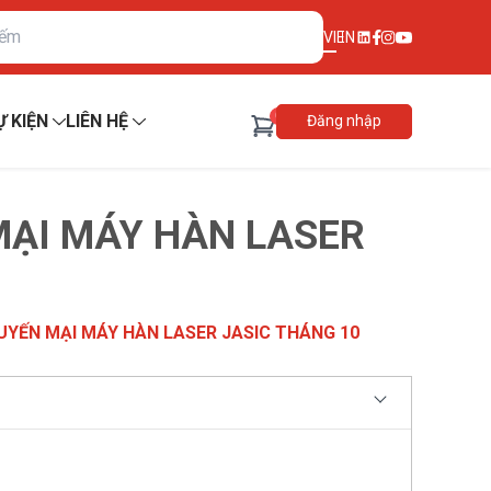
VI
EN
0
Ự KIỆN
LIÊN HỆ
Đăng nhập
ẠI MÁY HÀN LASER
YẾN MẠI MÁY HÀN LASER JASIC THÁNG 10