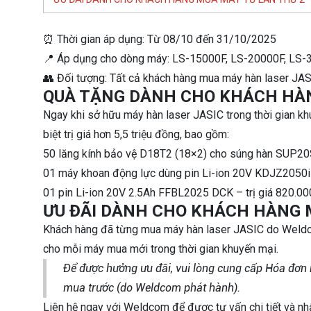
⏰ Thời gian áp dụng: Từ 08/10 đến 31/10/2025
📍 Áp dụng cho dòng máy: LS-15000F, LS-20000F, LS
👥 Đối tượng: Tất cả khách hàng mua máy hàn laser JAS
QUÀ TẶNG DÀNH CHO KHÁCH HÀ
Ngay khi sở hữu máy hàn laser JASIC trong thời gian k
biệt trị giá hơn 5,5 triệu đồng, bao gồm:
50 lăng kính bảo vệ D18T2 (18×2) cho súng hàn SUP20S
01 máy khoan động lực dùng pin Li-ion 20V KDJZ2050i
01 pin Li-ion 20V 2.5Ah FFBL2025 DCK – trị giá 820.0
ƯU ĐÃI DÀNH CHO KHÁCH HÀNG 
Khách hàng đã từng mua máy hàn laser JASIC do Weld
cho mỗi máy mua mới trong thời gian khuyến mại.
Để được hưởng ưu đãi, vui lòng cung cấp Hóa đơn
mua trước (do Weldcom phát hành).
Liên hệ ngay với Weldcom để được tư vấn chi tiết và nhậ