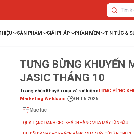
 THIỆU
SẢN PHẨM
GIẢI PHÁP
PHẦN MỀM
TIN TỨC & S
TƯNG BỪNG KHUYẾN M
JASIC THÁNG 10
Trang chủ
Khuyến mại và sự kiện
TƯNG BỪNG KHU
Marketing Weldcom
04.06.2026
Mục lục
QUÀ TẶNG DÀNH CHO KHÁCH HÀNG MUA MÁY LẦN ĐẦU
ƯU ĐÃI DÀNH CHO KHÁCH HÀNG MUA MÁY TỪ LẦN THỨ 2