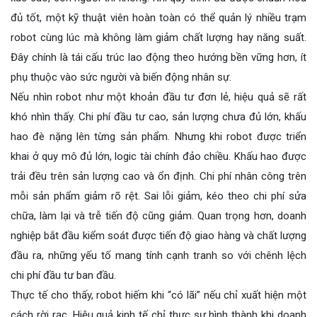
đủ tốt, một kỹ thuật viên hoàn toàn có thể quản lý nhiều trạm
robot cùng lúc mà không làm giảm chất lượng hay năng suất.
Đây chính là tái cấu trúc lao động theo hướng bền vững hơn, ít
phụ thuộc vào sức người và biến động nhân sự.
Nếu nhìn robot như một khoản đầu tư đơn lẻ, hiệu quả sẽ rất
khó nhìn thấy. Chi phí đầu tư cao, sản lượng chưa đủ lớn, khấu
hao đè nặng lên từng sản phẩm. Nhưng khi robot được triển
khai ở quy mô đủ lớn, logic tài chính đảo chiều. Khấu hao được
trải đều trên sản lượng cao và ổn định. Chi phí nhân công trên
mỗi sản phẩm giảm rõ rệt. Sai lỗi giảm, kéo theo chi phí sửa
chữa, làm lại và trễ tiến độ cũng giảm. Quan trọng hơn, doanh
nghiệp bắt đầu kiểm soát được tiến độ giao hàng và chất lượng
đầu ra, những yếu tố mang tính cạnh tranh so với chênh lệch
chi phí đầu tư ban đầu.
Thực tế cho thấy, robot hiếm khi “có lãi” nếu chỉ xuất hiện một
cách rời rạc. Hiệu quả kinh tế chỉ thực sự hình thành khi doanh