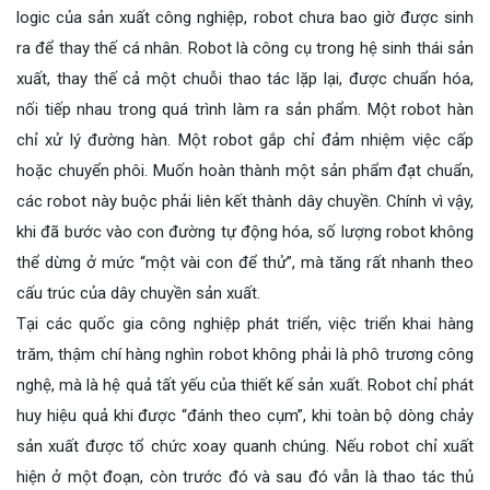
logic của sản xuất công nghiệp, robot chưa bao giờ được sinh
ra để thay thế cá nhân. Robot là công cụ trong hệ sinh thái sản
xuất, thay thế cả một chuỗi thao tác lặp lại, được chuẩn hóa,
nối tiếp nhau trong quá trình làm ra sản phẩm. Một robot hàn
chỉ xử lý đường hàn. Một robot gắp chỉ đảm nhiệm việc cấp
hoặc chuyển phôi. Muốn hoàn thành một sản phẩm đạt chuẩn,
các robot này buộc phải liên kết thành dây chuyền. Chính vì vậy,
khi đã bước vào con đường tự động hóa, số lượng robot không
thể dừng ở mức “một vài con để thử”, mà tăng rất nhanh theo
cấu trúc của dây chuyền sản xuất.
Tại các quốc gia công nghiệp phát triển, việc triển khai hàng
trăm, thậm chí hàng nghìn robot không phải là phô trương công
nghệ, mà là hệ quả tất yếu của thiết kế sản xuất. Robot chỉ phát
huy hiệu quả khi được “đánh theo cụm”, khi toàn bộ dòng chảy
sản xuất được tổ chức xoay quanh chúng. Nếu robot chỉ xuất
hiện ở một đoạn, còn trước đó và sau đó vẫn là thao tác thủ