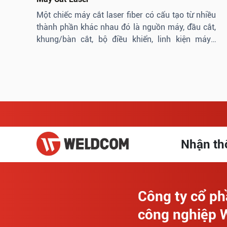
SO SÁNH CẮT LASER XẢ CUỘN VỚI
PHƯƠNG PHÁP CẮT LASER THÔNG
Một chiếc máy cắt laser fiber có cấu tạo từ nhiều
thành phần khác nhau đó là nguồn máy, đầu cắt,
27.07.2026
THƯỜNG
khung/bàn cắt, bộ điều khiển, linh kiện máy…
Trong đó, khung/ bàn máy cắt laser đóng vai trò
then chốt, ...
COBOT HÀN: Giải pháp tự động hóa linh
hoạt cho nhà máy sản xuất kết cấu thép
28.07.2026
Nhận th
Công ty cổ p
công nghiệp