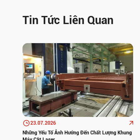
bảo trì thiết bị
03.08.2026
Tin Tức Liên Quan
Hướng dẫn sử dụng máy chấn chi tiết,
đúng kỹ thuật
30.07.2026
23.07.2026
Những Yếu Tố Ảnh Hướng Đến Chất Lượng Khung
Máy Cắt Laser