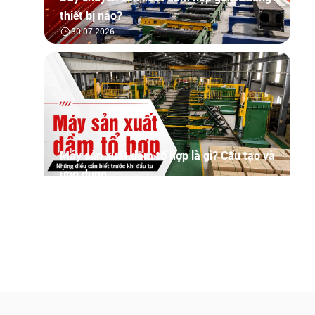
thiết bị nào?
30.07.2026
Máy sản xuất dầm tổ hợp là gì? Cấu tạo và
ứng dụng
30.07.2026
Tìm hiểu tổng quan về phần mềm quản lý