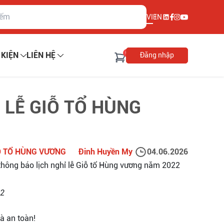
VI
EN
0
 KIỆN
LIÊN HỆ
Đăng nhập
 LỄ GIỖ TỔ HÙNG
Ỗ TỔ HÙNG VƯƠNG
Đinh Huyền My
04.06.2026
thông báo lịch nghỉ lễ Giỗ tổ Hùng vương năm 2022
22
à an toàn!