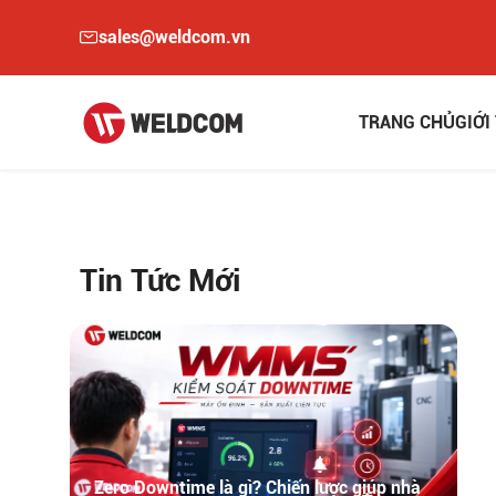
sales@weldcom.vn
TRANG CHỦ
GIỚI
Tin Tức Mới
Zero Downtime là gì? Chiến lược giúp nhà