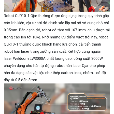
Robot QJR10-1 Qjar thường được ứng dụng trong quy trình gắp
các linh kiện, vật tư bởi độ chính xác lặp sai số vô cùng nhỏ chỉ
0.05mm. Bên cạnh đó, robot có tầm với 1671mm, chịu được tải
trọng cao lên tới 10kg. Nhờ những ưu điểm vượt trội này, robot
QJR10-1 thường được khách hàng lựa chọn, cải tiến thành
robot hàn laser trong xưởng sản xuất. Kết hợp cùng nguồn
laser Weldcom LW3000A chất lượng cao, công suất 3000W
chuyên dụng cho hàn tự động, robot hàn laser Qjar cho phép
hàn đa dạng các vật liệu như thép carbon, inox, nhôm,.. có độ
dày từ 0.5 đến 8mm.