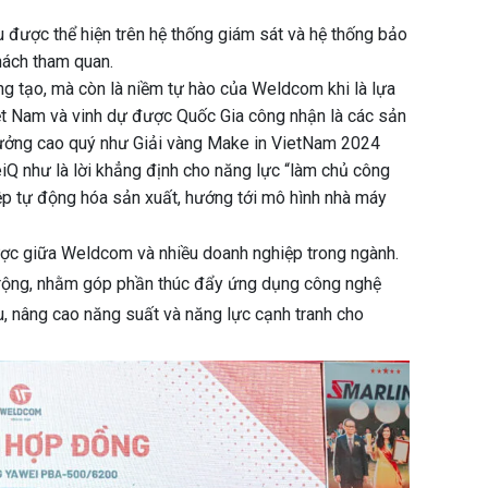
ều được thể hiện trên hệ thống giám sát và hệ thống bảo
hách tham quan.
g tạo, mà còn là niềm tự hào của Weldcom khi là lựa
Việt Nam và vinh dự được Quốc Gia công nhận là các sản
hưởng cao quý như Giải vàng Make in VietNam 2024
Q như là lời khẳng định cho năng lực “làm chủ công
ệp tự động hóa sản xuất, hướng tới mô hình nhà máy
 lược giữa Weldcom và nhiều doanh nghiệp trong ngành.
u rộng, nhằm góp phần thúc đẩy ứng dụng công nghệ
 ưu, nâng cao năng suất và năng lực cạnh tranh cho