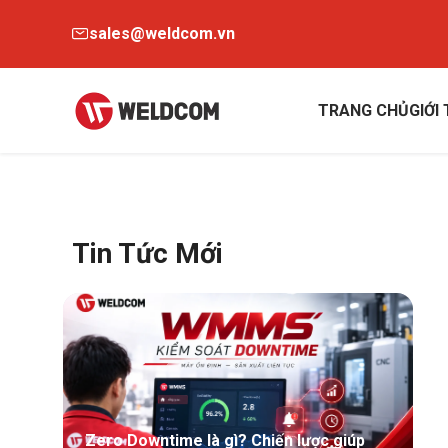
sales@weldcom.vn
TRANG CHỦ
GIỚI
Tin Tức Mới
Zero Downtime là gì? Chiến lược giúp