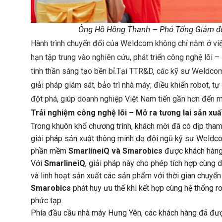
Ông Hồ Hồng Thanh – Phó Tổng Giám đốc
Hành trình chuyển đổi của Weldcom không chỉ nằm ở việc
hạn tập trung vào nghiên cứu, phát triển công nghệ lõi 
tinh thần sáng tạo bền bỉ.Tại TTR&D, các kỹ sư Weldcom
giải pháp giám sát, bảo trì nhà máy; điều khiển robot, tự
đột phá, giúp doanh nghiệp Việt Nam tiến gần hơn đến m
Trải nghiệm công nghệ lõi – Mở ra tương lai sản xu
Trong khuôn khổ chương trình, khách mời đã có dịp tham 
giải pháp sản xuất thông minh do đội ngũ kỹ sư Weldcom
phần mềm
SmarlineiQ và Smarobics
được khách hàng 
Với
SmarlineiQ
, giải pháp này cho phép tích hợp cùng
và linh hoạt sản xuất các sản phẩm với thời gian chuyển
Smarobics
phát huy ưu thế khi kết hợp cùng hệ thống ro
phức tạp.
Phía đầu cầu nhà máy Hưng Yên, các khách hàng đã được