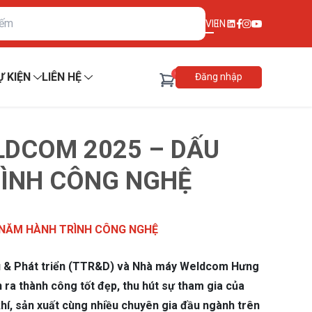
VI
EN
0
Ự KIỆN
LIÊN HỆ
Đăng nhập
DCOM 2025 – DẤU
ÌNH CÔNG NGHỆ
 NĂM HÀNH TRÌNH CÔNG NGHỆ
ứu & Phát triển (TTR&D) và Nhà máy Weldcom Hưng
ra thành công tốt đẹp, thu hút sự tham gia của
khí, sản xuất cùng nhiều chuyên gia đầu ngành trên