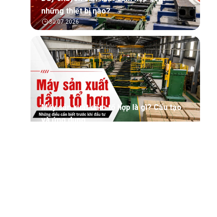
những thiết bị nào?
30.07.2026
Máy sản xuất dầm tổ hợp là gì? Cấu tạo
và ứng dụng
30.07.2026
Tìm hiểu tổng quan về phần mềm quản lý