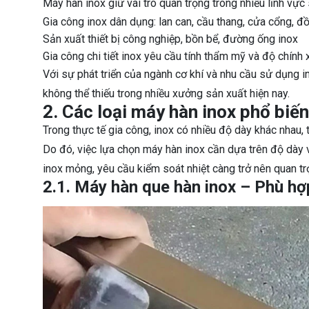
Máy hàn inox giữ vai trò quan trọng trong nhiều lĩnh vực 
Gia công inox dân dụng: lan can, cầu thang, cửa cổng, đồ
Sản xuất thiết bị công nghiệp, bồn bể, đường ống inox
Gia công chi tiết inox yêu cầu tính thẩm mỹ và độ chính 
Với sự phát triển của ngành cơ khí và nhu cầu sử dụng in
không thể thiếu trong nhiều xưởng sản xuất hiện nay.
2. Các loại máy hàn inox phổ biến
Trong thực tế gia công, inox có nhiều độ dày khác nhau,
Do đó, việc lựa chọn máy hàn inox cần dựa trên độ dày v
inox mỏng, yêu cầu kiểm soát nhiệt càng trở nên quan tr
2.1. Máy hàn que hàn inox – Phù h