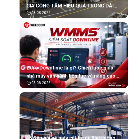
GIA CÔNG TẤM HIỆU QUẢ TRONG DÀI
08.08.2026
HẠN?
Zero Downtime là gì? Chiến lược giúp
nhà máy vận hành liên tục và nâng cao
05.08.2026
hiệu quả sản xuất
15 Câu hỏi về máy cắt laser fiber công