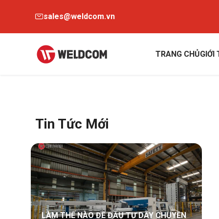
sales@weldcom.vn
TRANG CHỦ
GIỚI
Tin Tức Mới
LÀM THẾ NÀO ĐỂ ĐẦU TƯ DÂY CHUYỀN