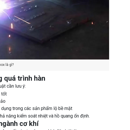
ox là gì?
g quá trình hàn
uật cần lưu ý:
 tốt
bảo
ử dụng trong các sản phẩm lộ bề mặt
khả năng kiểm soát nhiệt và hồ quang ổn định.
 ngành cơ khí