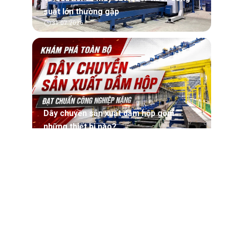
suất lớn thường gặp
31.07.2026
Dây chuyền sản xuất dầm hộp gồm
những thiết bị nào?
30.07.2026
Máy sản xuất dầm tổ hợp là gì? Cấu tạo