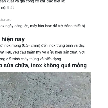
sản xuất và gia công cơ khí, đặc biệt là:
 nội thất
xác cao
ox ngày càng lớn, máy hàn inox đã trở thành thiết bị
 hiện nay
 từ inox mỏng (0.5–2mm) đến inox trung bình và dày.
ật liệu, yêu cầu thẩm mỹ và điều kiện sản xuất. Với
ọng để tránh cháy thủng và biến dạng.
ợp sửa chữa, inox không quá mỏng